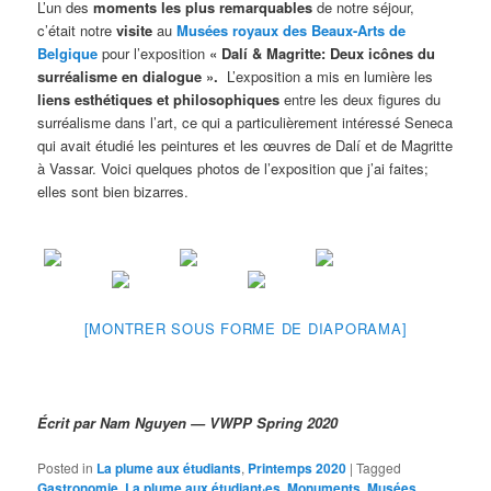
L’un des
moments les plus remarquables
de notre séjour,
c’était notre
visite
au
Musées royaux des Beaux-Arts de
Belgique
pour l’exposition
« Dalí & Magritte: Deux icônes du
surréalisme en dialogue ».
L’exposition a mis en lumière les
liens esthétiques et philosophiques
entre les deux figures du
surréalisme dans l’art, ce qui a particulièrement intéressé Seneca
qui avait étudié les peintures et les œuvres de Dalí et de Magritte
à Vassar. Voici quelques photos de l’exposition que j’ai faites;
elles sont bien bizarres.
[MONTRER SOUS FORME DE DIAPORAMA]
Écrit par Nam Nguyen — VWPP Spring 2020
Posted in
La plume aux étudiants
,
Printemps 2020
|
Tagged
Gastronomie
,
La plume aux étudiant·es
,
Monuments
,
Musées
,