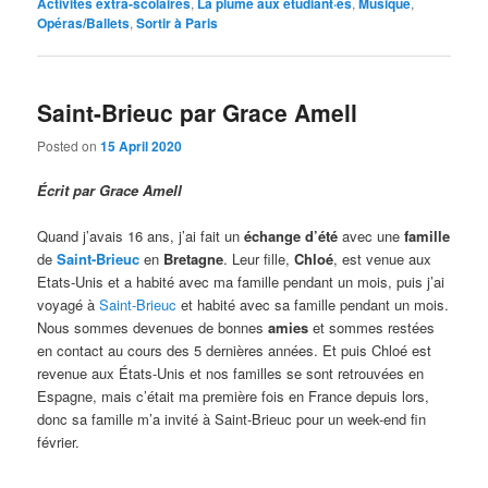
Activités extra-scolaires
,
La plume aux étudiant·es
,
Musique
,
Opéras/Ballets
,
Sortir à Paris
Saint-Brieuc par Grace Amell
Posted on
15 April 2020
Écrit par Grace Amell
Quand j’avais 16 ans, j’ai fait un
échange d’été
avec une
famille
de
Saint-Brieuc
en
Bretagne
. Leur fille,
Chloé
, est venue aux
Etats-Unis et a habité avec ma famille pendant un mois, puis j’ai
voyagé à
Saint-Brieuc
et habité avec sa famille pendant un mois.
Nous sommes devenues de bonnes
amies
et sommes restées
en contact au cours des 5 dernières années. Et puis Chloé est
revenue aux États-Unis et nos familles se sont retrouvées en
Espagne, mais c’était ma première fois en France depuis lors,
donc sa famille m’a invité à Saint-Brieuc pour un week-end fin
février.