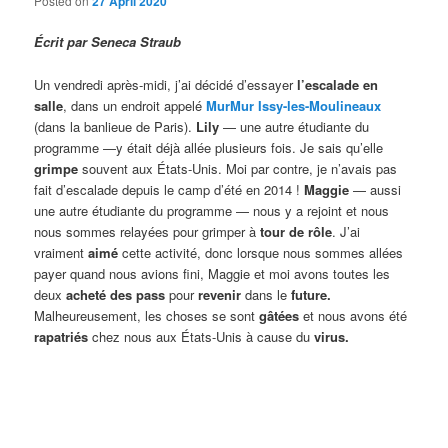
Posted on
27 April 2020
Écrit par Seneca Straub
Un vendredi après-midi, j’ai décidé d’essayer
l’escalade en
salle
, dans un endroit appelé
MurMur Issy-les-Moulineaux
(dans la banlieue de Paris).
Lily
— une autre étudiante du
programme —y était déjà allée plusieurs fois. Je sais qu’elle
grimpe
souvent aux États-Unis. Moi par contre, je n’avais pas
fait d’escalade depuis le camp d’été en 2014 !
Maggie
— aussi
une autre étudiante du programme — nous y a rejoint et nous
nous sommes relayées pour grimper à
tour de rôle
. J’ai
vraiment
aimé
cette activité, donc lorsque nous sommes allées
payer quand nous avions fini, Maggie et moi avons toutes les
deux
acheté des pass
pour
revenir
dans le
future.
Malheureusement, les choses se sont
gâtées
et nous avons été
rapatriés
chez nous aux États-Unis à cause du
virus.