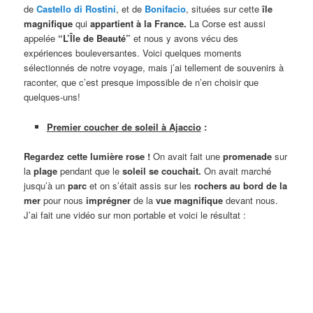
de
Castello di Rostini
, et de
Bonifacio
, situées sur cette
île
magnifique
qui
appartient à la France.
La Corse est aussi
appelée
“L’Île de Beauté”
et nous y avons vécu des
expériences bouleversantes. Voici quelques moments
sélectionnés de notre voyage, mais j’ai tellement de souvenirs à
raconter, que c’est presque impossible de n’en choisir que
quelques-uns!
Premier coucher de soleil à Ajaccio
:
Regardez cette lumière rose !
On avait fait une
promenade
sur
la
plage
pendant que le
soleil se couchait.
On avait marché
jusqu’à un
parc
et on s’était assis sur les
rochers au bord de la
mer
pour nous
imprégner
de la
vue magnifique
devant nous.
J’ai fait une vidéo sur mon portable et voici le résultat :