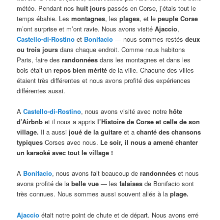
météo. Pendant nos
huit jours
passés en Corse, j’étais tout le
temps ébahie. Les
montagnes
, les
plages
, et le
peuple Corse
m’ont surprise et m’ont ravie. Nous avons visité
Ajaccio
,
Castello-di-Rostino
et
Bonifacio
— nous sommes restés
deux
ou trois jours
dans chaque endroit. Comme nous habitons
Paris, faire des
randonnées
dans les montagnes et dans les
bois était un
repos bien mérité
de la ville. Chacune des villes
étaient très différentes et nous avons profité des expériences
différentes aussi.
A
Castello-di-Rostino
, nous avons visité avec notre
hôte
d’Airbnb
et il nous a appris
l’Histoire de Corse et celle de son
village.
Il a aussi
joué de la guitare
et a
chanté des chansons
typiques
Corses avec nous.
Le soir, il nous a amené chanter
un karaoké avec tout le village !
A
Bonifacio
, nous avons fait beaucoup de
randonnées
et nous
avons profité de la
belle vue
— les
falaises
de Bonifacio sont
très connues. Nous sommes aussi souvent allés à la
plage.
Ajaccio
était notre point de chute et de départ. Nous avons erré