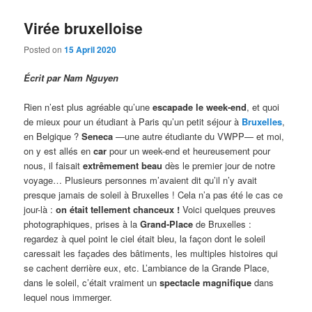
Virée bruxelloise
Posted on
15 April 2020
Écrit par Nam Nguyen
Rien n’est plus agréable qu’une
escapade le week-end
, et quoi
de mieux pour un étudiant à Paris qu’un petit séjour à
Bruxelles
,
en Belgique ?
Seneca
—une autre étudiante du VWPP— et moi,
on y est allés en
car
pour un week-end et heureusement pour
nous, il faisait
extrêmement beau
dès le premier jour de notre
voyage… Plusieurs personnes m’avaient dit qu’il n’y avait
presque jamais de soleil à Bruxelles ! Cela n’a pas été le cas ce
jour-là :
on était tellement chanceux !
Voici quelques preuves
photographiques, prises à la
Grand-Place
de Bruxelles :
regardez à quel point le ciel était bleu, la façon dont le soleil
caressait les façades des bâtiments, les multiples histoires qui
se cachent derrière eux, etc. L’ambiance de la Grande Place,
dans le soleil, c’était vraiment un
spectacle magnifique
dans
lequel nous immerger.