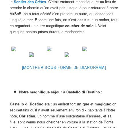
le
Sentier des Crêtes
. C’était vraiment magnifique, et au lieu de
prendre le chemin qu’on avait pris jusque-là pour retourner à notre
AirBnB, on a tous décidé d’en prendre un autre, qui descendait
jusqu’à la mer. Encore une fois, on s’est assis sur un rocher, tout
en regardant un autre magnifique
coucher de soleil.
Voici
quelques photos prises durant la randonnée :
[MONTRER SOUS FORME DE DIAPORAMA]
Notre magnifique séjour à Castello di Rostino
:
Castello di Rostino
était un endroit fort
unique
et
magique
: on
est certains qu’il y avait seulement environ dix habitants ! Notre
hôte,
Christian
, un homme d’une soixantaine d’années, et sa
fille, sont venus nous chercher en voiture à la station de Ponte
Novu – une ville plus large près de Castello di Rostino – et nous