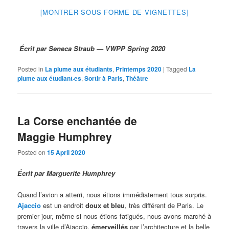
[MONTRER SOUS FORME DE VIGNETTES]
Écrit par Seneca Straub — VWPP Spring 2020
Posted in
La plume aux étudiants
,
Printemps 2020
|
Tagged
La
plume aux étudiant·es
,
Sortir à Paris
,
Théâtre
La Corse enchantée de
Maggie Humphrey
Posted on
15 April 2020
Écrit par Marguerite Humphrey
Quand l’avion a atterri, nous étions immédiatement tous surpris.
Ajaccio
est un endroit
doux et bleu
, très différent de Paris. Le
premier jour, même si nous étions fatigués, nous avons marché à
travers la ville d’Ajaccio,
émerveillés
par l’architecture et la belle