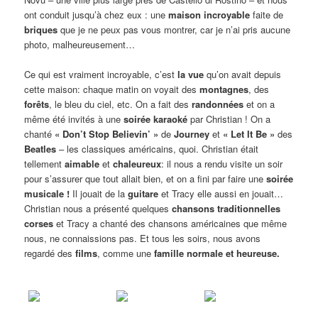
ont conduit jusqu’à chez eux : une
maison incroyable
faite de
briques
que je ne peux pas vous montrer, car je n’ai pris aucune
photo, malheureusement…
Ce qui est vraiment incroyable, c’est
la vue
qu’on avait depuis
cette maison: chaque matin on voyait des
montagnes
, des
forêts
, le bleu du ciel, etc. On a fait des
randonnées
et on a
même été invités à une
soirée karaoké
par Christian ! On a
chanté
« Don’t Stop Believin’ »
de
Journey
et
« Let It Be »
des
Beatles
– les classiques américains, quoi. Christian était
tellement
aimable
et
chaleureux
: il nous a rendu visite un soir
pour s’assurer que tout allait bien, et on a fini par faire une
soirée
musicale !
Il jouait de la
guitare
et Tracy elle aussi en jouait…
Christian nous a présenté quelques
chansons traditionnelles
corses
et Tracy a chanté des chansons américaines que même
nous, ne connaissions pas. Et tous les soirs, nous avons
regardé des
films
, comme une
famille normale et heureuse.