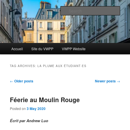
Skip
Skip
Le blog des étudiants du Vassar-Wesleyan Programme à Paris
to
to
Sear
primary
secondary
content
content
Blog VWPP
Main
Accueil
Site du VWPP
VWPP Website
menu
TAG ARCHIVES:
LA PLUME AUX ÉTUDIANT·ES
Post
←
Older posts
Newer posts
→
navigation
Féerie au Moulin Rouge
Posted on
3 May 2020
Écrit par Andrew Luo