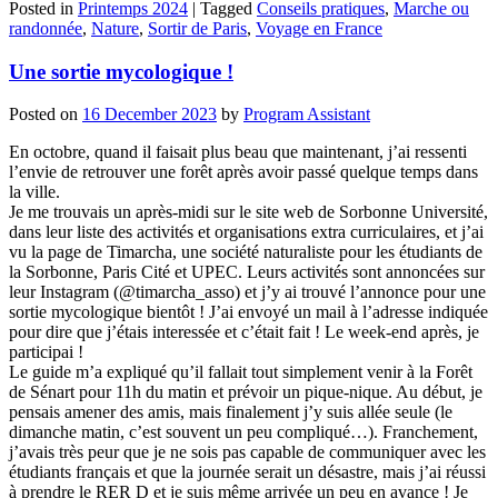
Posted in
Printemps 2024
|
Tagged
Conseils pratiques
,
Marche ou
randonnée
,
Nature
,
Sortir de Paris
,
Voyage en France
Une sortie mycologique !
Posted on
16 December 2023
by
Program Assistant
En octobre, quand il faisait plus beau que maintenant, j’ai ressenti
l’envie de retrouver une forêt après avoir passé quelque temps dans
la ville.
Je me trouvais un après-midi sur le site web de Sorbonne Université,
dans leur liste des activités et organisations extra curriculaires, et j’ai
vu la page de Timarcha, une société naturaliste pour les étudiants de
la Sorbonne, Paris Cité et UPEC. Leurs activités sont annoncées sur
leur Instagram (@timarcha_asso) et j’y ai trouvé l’annonce pour une
sortie mycologique bientôt ! J’ai envoyé un mail à l’adresse indiquée
pour dire que j’étais interessée et c’était fait ! Le week-end après, je
participai !
Le guide m’a expliqué qu’il fallait tout simplement venir à la Forêt
de Sénart pour 11h du matin et prévoir un pique-nique. Au début, je
pensais amener des amis, mais finalement j’y suis allée seule (le
dimanche matin, c’est souvent un peu compliqué…). Franchement,
j’avais très peur que je ne sois pas capable de communiquer avec les
étudiants français et que la journée serait un désastre, mais j’ai réussi
à prendre le RER D et je suis même arrivée un peu en avance ! Je