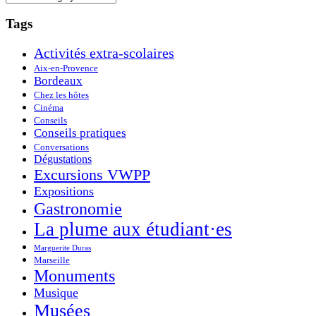
Tags
Activités extra-scolaires
Aix-en-Provence
Bordeaux
Chez les hôtes
Cinéma
Conseils
Conseils pratiques
Conversations
Dégustations
Excursions VWPP
Expositions
Gastronomie
La plume aux étudiant·es
Marguerite Duras
Marseille
Monuments
Musique
Musées