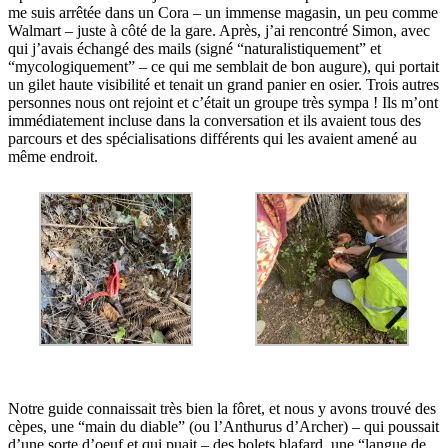
me suis arrêtée dans un Cora – un immense magasin, un peu comme
Walmart – juste à côté de la gare. Après, j’ai rencontré Simon, avec
qui j’avais échangé des mails (signé “naturalistiquement” et
“mycologiquement” – ce qui me semblait de bon augure), qui portait
un gilet haute visibilité et tenait un grand panier en osier. Trois autres
personnes nous ont rejoint et c’était un groupe très sympa ! Ils m’ont
immédiatement incluse dans la conversation et ils avaient tous des
parcours et des spécialisations différents qui les avaient amené au
même endroit.
Notre guide connaissait très bien la fôret, et nous y avons trouvé des
cèpes, une “main du diable” (ou l’Anthurus d’Archer) – qui poussait
d’une sorte d’oeuf et qui puait – des bolets blafard, une “langue de