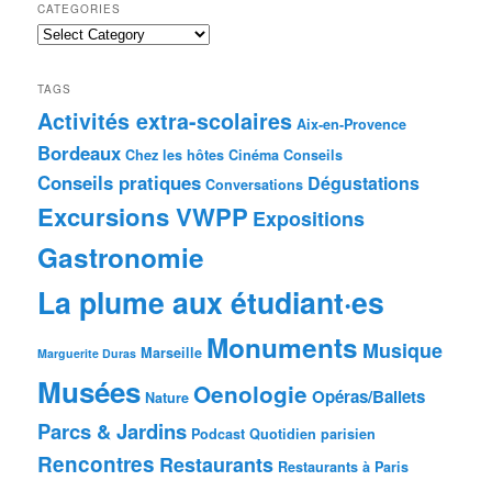
CATEGORIES
Categories
TAGS
Activités extra-scolaires
Aix-en-Provence
Bordeaux
Chez les hôtes
Cinéma
Conseils
Conseils pratiques
Dégustations
Conversations
Excursions VWPP
Expositions
Gastronomie
La plume aux étudiant·es
Monuments
Musique
Marseille
Marguerite Duras
Musées
Oenologie
Opéras/Ballets
Nature
Parcs & Jardins
Podcast
Quotidien parisien
Rencontres
Restaurants
Restaurants à Paris