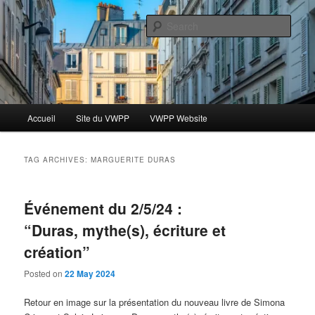
Skip
Skip
Le blog des étudiants du Vassar-Wesleyan Programme à Paris
to
to
Sear
primary
secondary
content
content
Blog VWPP
Main
Accueil
Site du VWPP
VWPP Website
menu
TAG ARCHIVES:
MARGUERITE DURAS
Événement du 2/5/24 :
“Duras, mythe(s), écriture et
création”
Posted on
22 May 2024
Retour en image sur la présentation du nouveau livre de
Simona