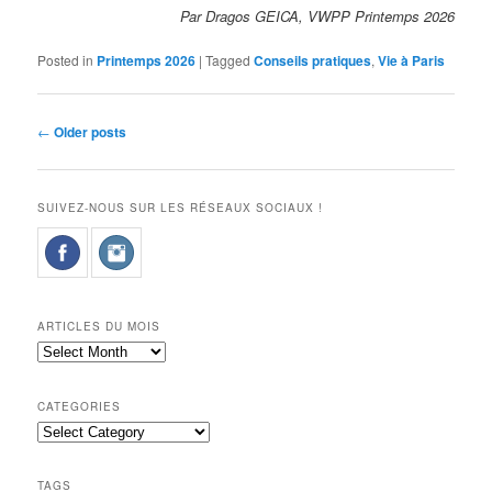
Par Dragos GEICA, VWPP Printemps 2026
Posted in
Printemps 2026
|
Tagged
Conseils pratiques
,
Vie à Paris
Post
←
Older posts
navigation
SUIVEZ-NOUS SUR LES RÉSEAUX SOCIAUX !
ARTICLES DU MOIS
Articles
du
mois
CATEGORIES
Categories
TAGS