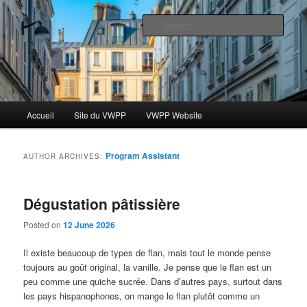
Skip
Skip
Le blog des étudiants du Vassar-Wesleyan Programme à Paris
to
to
Sear
primary
secondary
content
content
Blog VWPP
Main
Accueil
Site du VWPP
VWPP Website
menu
Program Assistant
AUTHOR ARCHIVES:
Dégustation pâtissière
Posted on
12 June 2026
Il existe beaucoup de types de flan, mais tout le monde pense
toujours au goût original, la vanille. Je pense que le flan est un
peu comme une quiche sucrée. Dans d’autres pays, surtout dans
les pays hispanophones, on mange le flan plutôt comme un