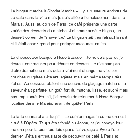
Le bingsu matcha à Shodai Matcha
– Il y a plusieurs endroits de
ce café dans la ville mais je suis allée à l’emplacement dans le
Marais. Aussi au coin de Paris, ce café présente une carte
variée des desserts du matcha. J’ai commandé le bingsu, un
dessert coréen de “shave ice.” Le bingsu était très rafraîchissant
et il était assez grand pour partager avec mes amies.
Le cheesecake basque à Hoso Basque
– Je ne sais pas où je
devrais commencer pour décrire ce dessert. Je n’essaie pas
d’être dramatique mais cela a vraiment changé ma vie. Les
couches du gâteau étaient légères mais en même temps très
riches. Au dessous étaient une couche de glaçage matcha et la
saveur était parfaite: un goût fort du matcha, lisse, et sucré mais
pas trop sucré. En fait, j’ai besoin de retourner à Hoso Basque,
localisé dans le Marais, avant de quitter Paris.
Le latte du matcha à Tsujiri
– Le dernier magasin du matcha est
situé à l’Opéra. Tsujiri était fondé au Japon, et j’ai essayé leur
matcha pour la première fois quand j’ai voyagé à Kyoto l’été
dernier. J’étais enthousiaste de découvrir ce café à Paris et