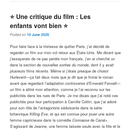
⭐️ Une critique du film : Les
enfants vont bien ⭐️
Posted on
10 June 2026
Pour faire face à la tristesse de quitter Paris, j’ai décidé de
regarder un film sur mon vol retour aux États-Unis. Me disant que
j’essayerais de ne pas perdre mon français, j’en ai cherché un
dans la section de
nouvelles sorties du monde
, dont il y avait
plusieurs films récents. Même si j’étais presque de choisir
Hurlevent
—ça fait deux mois que je dit que je finirai le roman
avant que regardant l’adaptation controverse d’Emerald Fennell—
un film a attiré mon attention, comme je l’ai reconnu sur les
publicités dans les rues de Paris. Je me disais que j’ai noté ces
publicités pour leur participation à Camille Cottin, que j’ai adoré
pour son rôle de l’antagoniste séduisante dans la série
britannique
Killing Eve
, et qui est connue pour jouer une autre
femme capricieuse dans la comédie
Connasse
de Canal+.
S’agissant de Jeanne, une femme laissée seule avec la fille et le