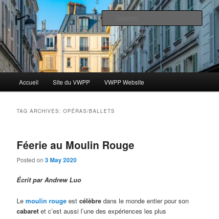
Skip
Skip
Le blog des étudiants du Vassar-Wesleyan Programme à Paris
to
to
Sear
primary
secondary
content
content
Blog VWPP
Main
Accueil
Site du VWPP
VWPP Website
menu
TAG ARCHIVES:
OPÉRAS/BALLETS
Féerie au Moulin Rouge
Posted on
3 May 2020
Écrit par Andrew Luo
Le
moulin rouge
est
célèbre
dans le monde entier pour son
cabaret
et c’est aussi l’une des expériences les plus