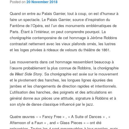
Posted on
20 November 2018
Quand on entre au Palais Garnier, tout à coup, on est d’humeur à
faire un spectacle. Le Palais Garnier, source d’inspiration du
Fantôme de l’Opéra, est l’un des monuments emblématiques de
Paris. Étant à l’intérieur, on peut comprendre pourquoi. La
chorégraphie contemporaine de cet hommage à Jérôme Robbins
contrastait nettement avec les vieux plafonds ornés, les lustres
et les loges privées à rideaux de velours du théâtre de 1861.
Les mouvements dans cet hommage ressemblent beaucoup à
l’œuvre probablement la plus connue de Robbins, la chorégraphie
de
West Side Story
. Sa chorégraphie est axée sur le mouvement
et le pivotement des hanches, les longues lignes épurées des
jambes et les changements de direction rapides et intentionnels.
L’utilisation des hanches, des poignets et des articulations en
général donne aux pièces une attitude, signature à Robbins et à
son style de danse classique influencé par le jazz.
Quatre œuvres – « Fancy Free » , « A Suite of Dances » , «
Afternoon of a Faun » , and « Glass Pieces » – ont été
présentées. Toutes les 4 sont remarquables à leur manière, mais