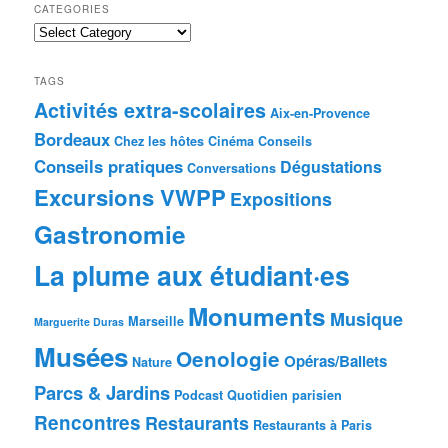
CATEGORIES
Categories
TAGS
Activités extra-scolaires
Aix-en-Provence
Bordeaux
Chez les hôtes
Cinéma
Conseils
Conseils pratiques
Dégustations
Conversations
Excursions VWPP
Expositions
Gastronomie
La plume aux étudiant·es
Monuments
Musique
Marseille
Marguerite Duras
Musées
Oenologie
Opéras/Ballets
Nature
Parcs & Jardins
Podcast
Quotidien parisien
Rencontres
Restaurants
Restaurants à Paris