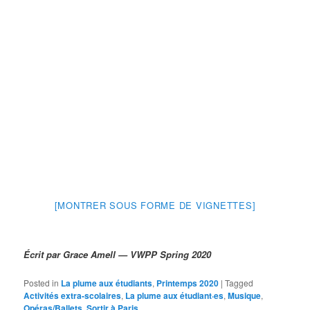
[MONTRER SOUS FORME DE VIGNETTES]
Écrit par Grace Amell — VWPP Spring 2020
Posted in
La plume aux étudiants
,
Printemps 2020
|
Tagged
Activités extra-scolaires
,
La plume aux étudiant·es
,
Musique
,
Opéras/Ballets
,
Sortir à Paris