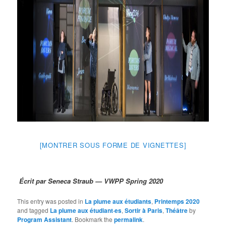
[MONTRER SOUS FORME DE VIGNETTES]
Écrit par Seneca Straub — VWPP Spring 2020
This entry was posted in
La plume aux étudiants
,
Printemps 2020
and tagged
La plume aux étudiant·es
,
Sortir à Paris
,
Théâtre
by
Program Assistant
. Bookmark the
permalink
.