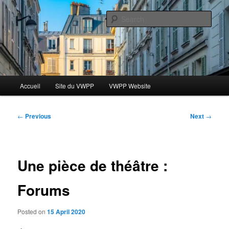
Skip
Le blog des étudiants du Vassar-Wesleyan Programme à Paris
to
Sear
primary
content
Blog VWPP
Main
Accueil
Site du VWPP
VWPP Website
menu
Post
←
Previous
Next
→
navigation
Une pièce de théâtre :
Forums
Posted on
15 April 2020