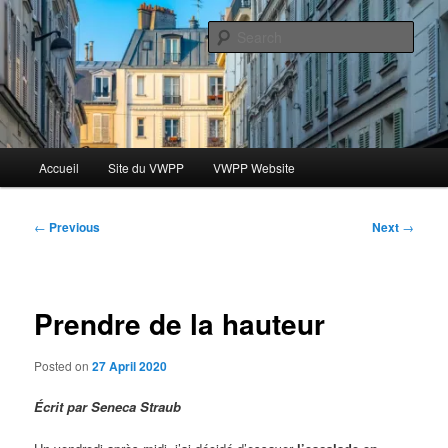
Skip
Le blog des étudiants du Vassar-Wesleyan Programme à Paris
to
Sear
primary
content
Blog VWPP
Main
Accueil
Site du VWPP
VWPP Website
menu
Post
←
Previous
Next
→
navigation
Prendre de la hauteur
Posted on
27 April 2020
Écrit par Seneca Straub