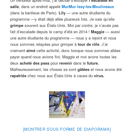
Un vendredi après-midi, j’ai décidé d’essayer
l’escalade en
salle
, dans un endroit appelé
MurMur Issy-les-Moulineaux
(dans la banlieue de Paris).
Lily
— une autre étudiante du
programme —y était déjà allée plusieurs fois. Je sais qu’elle
grimpe
souvent aux États-Unis. Moi par contre, je n’avais pas
fait d’escalade depuis le camp d’été en 2014 !
Maggie
— aussi
une autre étudiante du programme — nous y a rejoint et nous
nous sommes relayées pour grimper à
tour de rôle
. J’ai
vraiment
aimé
cette activité, donc lorsque nous sommes allées
payer quand nous avions fini, Maggie et moi avons toutes les
deux
acheté des pass
pour
revenir
dans le
future.
Malheureusement, les choses se sont
gâtées
et nous avons été
rapatriés
chez nous aux États-Unis à cause du
virus.
[MONTRER SOUS FORME DE DIAPORAMA]