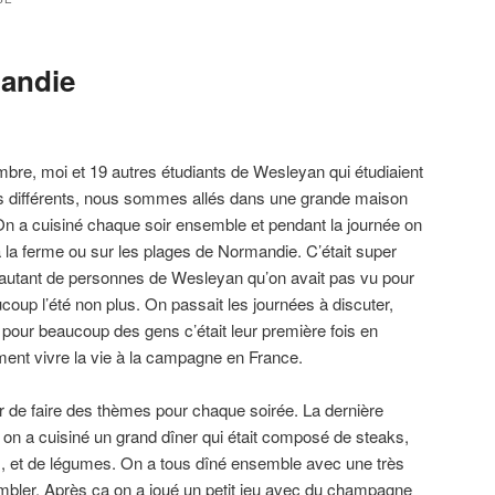
andie
re, moi et 19 autres étudiants de Wesleyan qui étudiaient
ys différents, nous sommes allés dans une grande maison
 a cuisiné chaque soir ensemble et pendant la journée on
à la ferme ou sur les plages de Normandie. C’était super
 autant de personnes de Wesleyan qu’on avait pas vu pour
coup l’été non plus. On passait les journées à discuter,
et pour beaucoup des gens c’était leur première fois en
iment vivre la vie à la campagne en France.
er de faire des thèmes pour chaque soirée. La dernière
 on a cuisiné un grand dîner qui était composé de steaks,
, et de légumes. On a tous dîné ensemble avec une très
mbler. Après ça on a joué un petit jeu avec du champagne