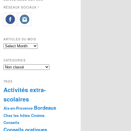
RÉSEAUX SOCIAUX !
ARTICLES DU MOIS
Articles
du
mois
CATEGORIES
Categories
TAGS
Activités extra-
scolaires
Bordeaux
Aix-en-Provence
Chez les hôtes
Cinéma
Conseils
Conseils pratiques