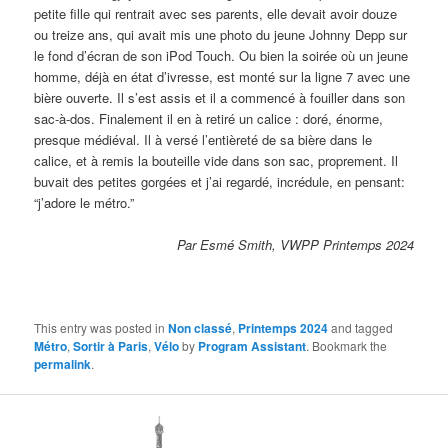
petite fille qui rentrait avec ses parents, elle devait avoir douze
ou treize ans, qui avait mis une photo du jeune Johnny Depp sur
le fond d’écran de son iPod Touch. Ou bien la soirée où un jeune
homme, déjà en état d’ivresse, est monté sur la ligne 7 avec une
bière ouverte. Il s’est assis et il a commencé à fouiller dans son
sac-à-dos. Finalement il en à retiré un calice : doré, énorme,
presque médiéval. Il à versé l’entièreté de sa bière dans le
calice, et à remis la bouteille vide dans son sac, proprement. Il
buvait des petites gorgées et j’ai regardé, incrédule, en pensant:
“j’adore le métro.”
Par Esmé Smith, VWPP Printemps 2024
This entry was posted in
Non classé
,
Printemps 2024
and tagged
Métro
,
Sortir à Paris
,
Vélo
by
Program Assistant
. Bookmark the
permalink
.