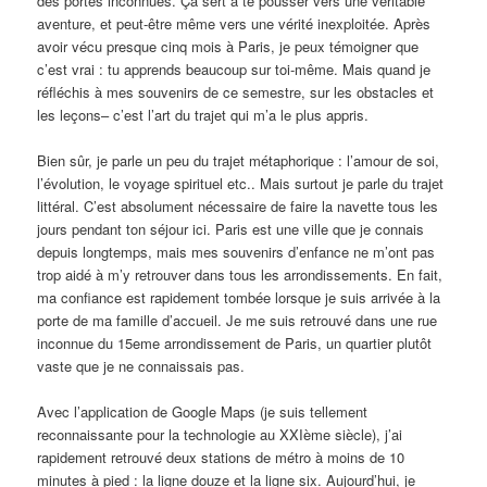
des portes inconnues. Ça sert à te pousser vers une véritable
aventure, et peut-être même vers une vérité inexploitée. Après
avoir vécu presque cinq mois à Paris, je peux témoigner que
c’est vrai : tu apprends beaucoup sur toi-même. Mais quand je
réfléchis à mes souvenirs de ce semestre, sur les obstacles et
les leçons– c’est l’art du trajet qui m’a le plus appris.
Bien sûr, je parle un peu du trajet métaphorique : l’amour de soi,
l’évolution, le voyage spirituel etc.. Mais surtout je parle du trajet
littéral. C’est absolument nécessaire de faire la navette tous les
jours pendant ton séjour ici. Paris est une ville que je connais
depuis longtemps, mais mes souvenirs d’enfance ne m’ont pas
trop aidé à m’y retrouver dans tous les arrondissements. En fait,
ma confiance est rapidement tombée lorsque je suis arrivée à la
porte de ma famille d’accueil. Je me suis retrouvé dans une rue
inconnue du 15eme arrondissement de Paris, un quartier plutôt
vaste que je ne connaissais pas.
Avec l’application de Google Maps (je suis tellement
reconnaissante pour la technologie au XXIème siècle), j’ai
rapidement retrouvé deux stations de métro à moins de 10
minutes à pied : la ligne douze et la ligne six. Aujourd’hui, je