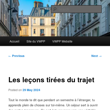
Skip
Le blog des étudiants du Vassar-Wesleyan Programme à Paris
to
Sear
primary
content
Blog VWPP
Main
Accueil
Site du VWPP
VWPP Website
menu
Post
←
Previous
Next
→
navigation
Les leçons tirées du trajet
Posted on
29 May 2024
Tout le monde te dit que pendant un semestre à l’étranger, tu
apprends plein de choses sur toi-même. Un séjour sert à ouvrir