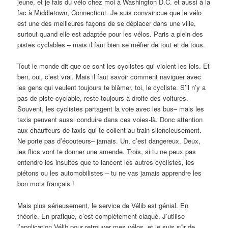
jeune, et je fais du vélo chez moi à Washington D.C. et aussi à la
fac à Middletown, Connecticut. Je suis convaincue que le vélo
est une des meilleures façons de se déplacer dans une ville,
surtout quand elle est adaptée pour les vélos. Paris a plein des
pistes cyclables – mais il faut bien se méfier de tout et de tous.
Tout le monde dit que ce sont les cyclistes qui violent les lois. Et
ben, oui, c’est vrai. Mais il faut savoir comment naviguer avec
les gens qui veulent toujours te blâmer, toi, le cycliste. S’il n’y a
pas de piste cyclable, reste toujours à droite des voitures.
Souvent, les cyclistes partagent la voie avec les bus– mais les
taxis peuvent aussi conduire dans ces voies-là. Donc attention
aux chauffeurs de taxis qui te collent au train silencieusement.
Ne porte pas d’écouteurs– jamais. Un, c’est dangereux. Deux,
les flics vont te donner une amende. Trois, si tu ne peux pas
entendre les insultes que te lancent les autres cyclistes, les
piétons ou les automobilistes – tu ne vas jamais apprendre les
bon mots français !
Mais plus sérieusement, le service de Vélib est génial. En
théorie. En pratique, c’est complètement claqué. J’utilise
l’application Vélib pour retrouver mes vélos, et je suis sûr de