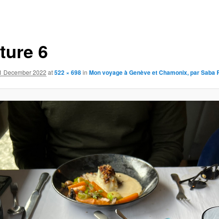
ture 6
1 December 2022
at
522 × 698
in
Mon voyage à Genève et Chamonix, par Saba 