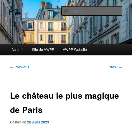
Skip
Le blog des étudiants du Vassar-Wesleyan Programme à Paris
to
Sear
primary
content
Blog VWPP
Main
Accueil
Site du VWPP
VWPP Website
menu
Post
←
Previous
Next
→
navigation
Le château le plus magique
de Paris
Posted on
28 April 2023