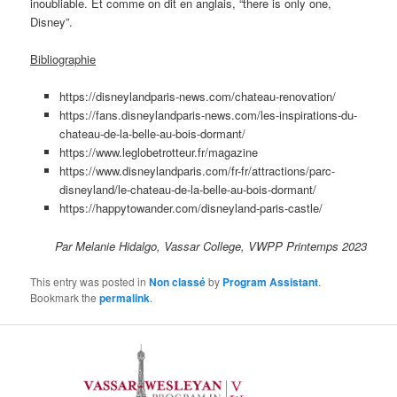
inoubliable. Et comme on dit en anglais, “there is only one,
Disney”.
Bibliographie
https://disneylandparis-news.com/chateau-renovation/
https://fans.disneylandparis-news.com/les-inspirations-du-
chateau-de-la-belle-au-bois-dormant/
https://www.leglobetrotteur.fr/magazine
https://www.disneylandparis.com/fr-fr/attractions/parc-
disneyland/le-chateau-de-la-belle-au-bois-dormant/
https://happytowander.com/disneyland-paris-castle/
Par Melanie Hidalgo, Vassar College, VWPP Printemps 2023
This entry was posted in
Non classé
by
Program Assistant
.
Bookmark the
permalink
.