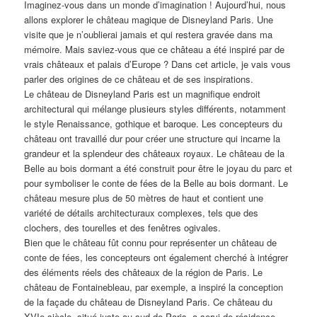
Imaginez-vous dans un monde d’imagination ! Aujourd’hui, nous
allons explorer le château magique de Disneyland Paris. Une
visite que je n’oublierai jamais et qui restera gravée dans ma
mémoire. Mais saviez-vous que ce château a été inspiré par de
vrais châteaux et palais d’Europe ? Dans cet article, je vais vous
parler des origines de ce château et de ses inspirations.
Le château de Disneyland Paris est un magnifique endroit
architectural qui mélange plusieurs styles différents, notamment
le style Renaissance, gothique et baroque. Les concepteurs du
château ont travaillé dur pour créer une structure qui incarne la
grandeur et la splendeur des châteaux royaux. Le château de la
Belle au bois dormant a été construit pour être le joyau du parc et
pour symboliser le conte de fées de la Belle au bois dormant. Le
château mesure plus de 50 mètres de haut et contient une
variété de détails architecturaux complexes, tels que des
clochers, des tourelles et des fenêtres ogivales.
Bien que le château fût connu pour représenter un château de
conte de fées, les concepteurs ont également cherché à intégrer
des éléments réels des châteaux de la région de Paris. Le
château de Fontainebleau, par exemple, a inspiré la conception
de la façade du château de Disneyland Paris. Ce château du
XVIe siècle, situé juste au sud de Paris, a servi de résidence