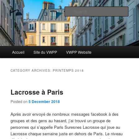
Skip
Skip
Le blog des étudiants du Vassar-Wesleyan Programme à Paris
to
to
Sear
primary
secondary
content
content
Blog VWPP
Main
Accueil
Site du VWPP
VWPP Website
menu
CATEGORY ARCHIVES:
PRINTEMPS 2018
Lacrosse à Paris
Posted on
5 December 2018
Après avoir envoyé de nombreux messages facebook à des
groupes et des gens au hasard, j’ai trouvé un groupe de
personnes qui s’appelle Paris Suresnes Lacrosse qui joue au
Lacrosse chaque semaine juste en dehors de Paris. Le niveau