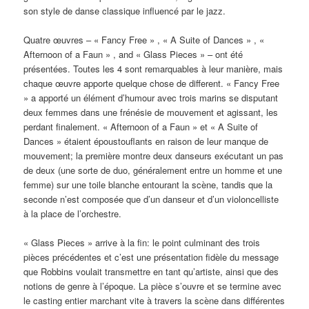
son style de danse classique influencé par le jazz.
Quatre œuvres – « Fancy Free » , « A Suite of Dances » , «
Afternoon of a Faun » , and « Glass Pieces » – ont été
présentées. Toutes les 4 sont remarquables à leur manière, mais
chaque œuvre apporte quelque chose de different. « Fancy Free
» a apporté un élément d’humour avec trois marins se disputant
deux femmes dans une frénésie de mouvement et agissant, les
perdant finalement. « Afternoon of a Faun » et « A Suite of
Dances » étaient époustouflants en raison de leur manque de
mouvement; la première montre deux danseurs exécutant un pas
de deux (une sorte de duo, généralement entre un homme et une
femme) sur une toile blanche entourant la scène, tandis que la
seconde n’est composée que d’un danseur et d’un violoncelliste
à la place de l’orchestre.
« Glass Pieces » arrive à la fin: le point culminant des trois
pièces précédentes et c’est une présentation fidèle du message
que Robbins voulait transmettre en tant qu’artiste, ainsi que des
notions de genre à l’époque. La pièce s’ouvre et se termine avec
le casting entier marchant vite à travers la scène dans différentes