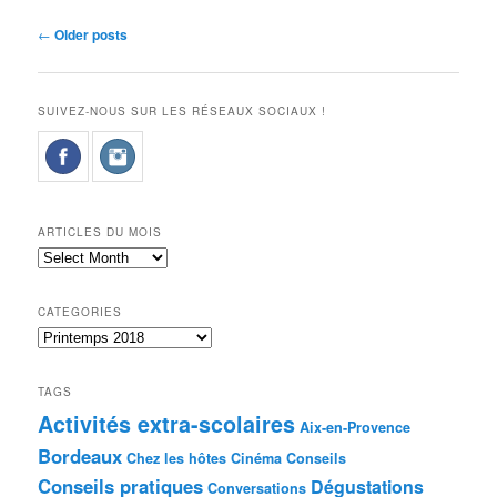
Post
←
Older posts
navigation
SUIVEZ-NOUS SUR LES RÉSEAUX SOCIAUX !
ARTICLES DU MOIS
Articles
du
mois
CATEGORIES
Categories
TAGS
Activités extra-scolaires
Aix-en-Provence
Bordeaux
Chez les hôtes
Cinéma
Conseils
Conseils pratiques
Dégustations
Conversations