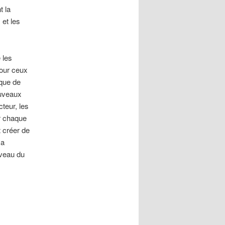
 la
et les
 les
pour ceux
nque de
ouveaux
cteur, les
r chaque
 créer de
 a
iveau du