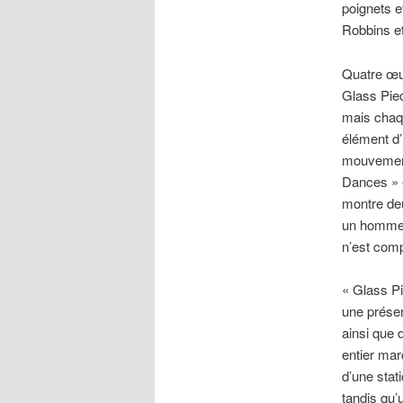
poignets e
Robbins et
Quatre œuv
Glass Piec
mais chaqu
élément d
mouvement 
Dances » 
montre de
un homme e
n’est comp
« Glass Pi
une présen
ainsi que 
entier marc
d’une stat
tandis qu’