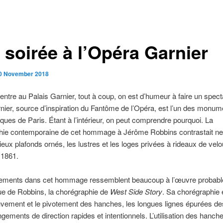
 soirée à l’Opéra Garnier
0 November 2018
ntre au Palais Garnier, tout à coup, on est d’humeur à faire un spect
nier, source d’inspiration du Fantôme de l’Opéra, est l’un des monum
ues de Paris. Étant à l’intérieur, on peut comprendre pourquoi. La
hie contemporaine de cet hommage à Jérôme Robbins contrastait ne
ieux plafonds ornés, les lustres et les loges privées à rideaux de vel
 1861.
ments dans cet hommage ressemblent beaucoup à l’œuvre probabl
ue de Robbins, la chorégraphie de
West Side Story
. Sa chorégraphie 
uvement et le pivotement des hanches, les longues lignes épurées d
ngements de direction rapides et intentionnels. L’utilisation des hanch