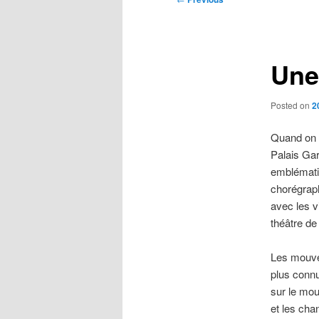
navigation
Une
Posted on
2
Quand on e
Palais Gar
emblématiq
chorégrap
avec les v
théâtre de
Les mouve
plus conn
sur le mo
et les cha