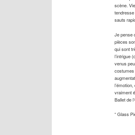
scène. Vi
tendresse 
sauts rapi
Je pense q
pièces son
qui sont t
l’intrigue
venus peuve
costumes o
augmentat
l’émotion,
vraiment é
Ballet de 
“ Glass Pi