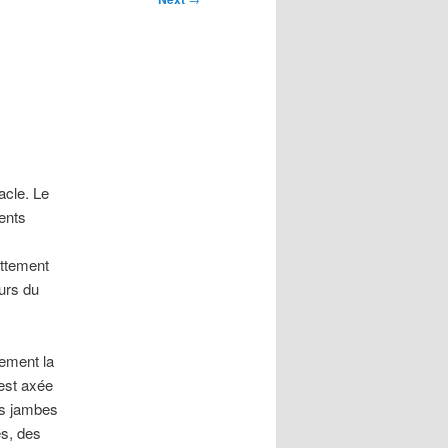
acle. Le
ents
ttement
ours du
ement la
est axée
es jambes
es, des