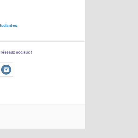
tudiant·es
,
 réseaux sociaux !