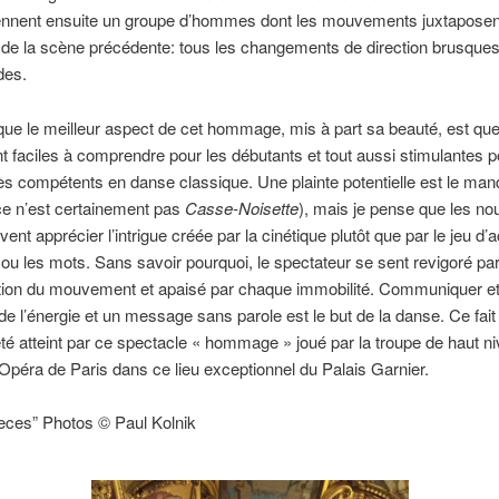
ennent ensuite un groupe d’hommes dont les mouvements juxtaposent
de la scène précédente: tous les changements de direction brusques 
des.
ue le meilleur aspect de cet hommage, mis à part sa beauté, est que
t faciles à comprendre pour les débutants et tout aussi stimulantes 
rès compétents en danse classique. Une plainte potentielle est le ma
 (ce n’est certainement pas
Casse-Noisette
), mais je pense que les n
nt apprécier l’intrigue créée par la cinétique plutôt que par le jeu d’a
u les mots. Sans savoir pourquoi, le spectateur se sent revigoré pa
ion du mouvement et apaisé par chaque immobilité. Communiquer et
 de l’énergie et un message sans parole est le but de la danse. Ce fait
té atteint par ce spectacle « hommage » joué par la troupe de haut n
l’Opéra de Paris dans ce lieu exceptionnel du Palais Garnier.
eces” Photos © Paul Kolnik