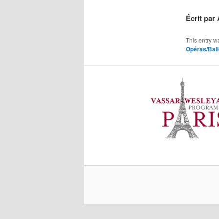
Écrit pa
This entry w
Opéras/Ball