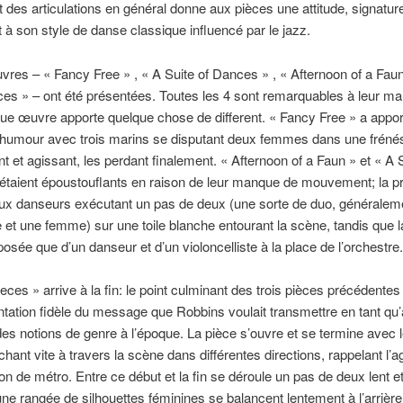
t des articulations en général donne aux pièces une attitude, signatur
 à son style de danse classique influencé par le jazz.
res – « Fancy Free » , « A Suite of Dances » , « Afternoon of a Faun
es » – ont été présentées. Toutes les 4 sont remarquables à leur ma
e œuvre apporte quelque chose de different. « Fancy Free » a appor
’humour avec trois marins se disputant deux femmes dans une fréné
et agissant, les perdant finalement. « Afternoon of a Faun » et « A S
étaient époustouflants en raison de leur manque de mouvement; la p
ux danseurs exécutant un pas de deux (une sorte de duo, généraleme
t une femme) sur une toile blanche entourant la scène, tandis que 
osée que d’un danseur et d’un violoncelliste à la place de l’orchestre.
eces » arrive à la fin: le point culminant des trois pièces précédentes 
tation fidèle du message que Robbins voulait transmettre en tant qu’a
des notions de genre à l’époque. La pièce s’ouvre et se termine avec l
hant vite à travers la scène dans différentes directions, rappelant l’ag
ion de métro. Entre ce début et la fin se déroule un pas de deux lent et
une rangée de silhouettes féminines se balancent lentement à l’arrière