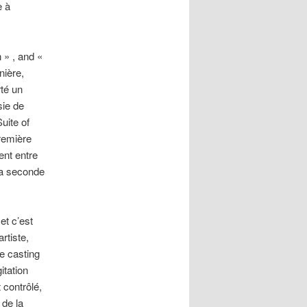
e à
 » , and «
nière,
té un
sie de
uite of
remière
nt entre
la seconde
et c’est
rtiste,
e casting
itation
 contrôlé,
 de la