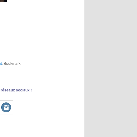
t
. Bookmark
 réseaux sociaux !