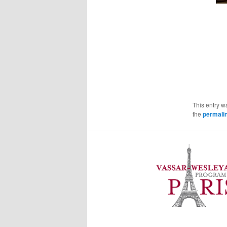
This entry w
the
permali