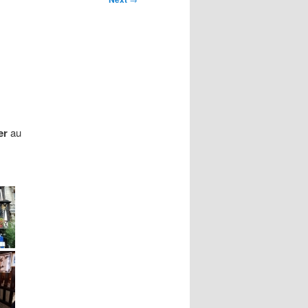
er
au