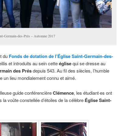
Saint-Germain-des-Près – Automne 2017
nt du
Fonds de dotation de l’Église Saint-Germain-des-
lis et introduits au sein cette
église
qui se dresse au
ermain des Prés
depuis 543. Au fil des siècles, l’humble
e un lieu mondialement connu et aimé.
lleuse guide conférencière
Clémence
, les étudiant·es ont
s la voûte constellée d’étoiles de la célèbre
Église Saint-