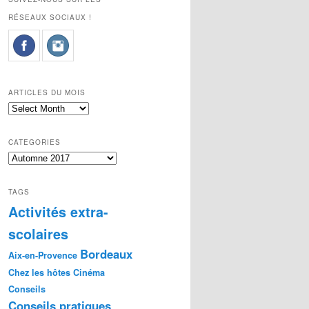
RÉSEAUX SOCIAUX !
ARTICLES DU MOIS
Articles
du
mois
CATEGORIES
Categories
TAGS
Activités extra-
scolaires
Bordeaux
Aix-en-Provence
Chez les hôtes
Cinéma
Conseils
Conseils pratiques