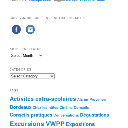
SUIVEZ-NOUS SUR LES RÉSEAUX SOCIAUX !
ARTICLES DU MOIS
Articles
du
mois
CATEGORIES
Categories
TAGS
Activités extra-scolaires
Aix-en-Provence
Bordeaux
Chez les hôtes
Cinéma
Conseils
Conseils pratiques
Dégustations
Conversations
Excursions VWPP
Expositions