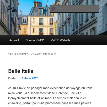
Skip
Skip
Le blog des étudiants du Vassar-Wesleyan Programme à Paris
to
to
Sear
primary
secondary
content
content
Blog VWPP
Main
Accueil
Site du VWPP
VWPP Website
menu
TAG ARCHIVES:
VOYAGE EN ITALIE
Belle Italie
Posted on
2 June 2023
Je suis ravie de partager mon expérience de voyage en Italie
avec vous ! J’ai récemment visité Florence, une ville
incroyablement belle et animée. Le temps était chaud et
ensoleillé, parfait pour une promenade dans les rues pavées.