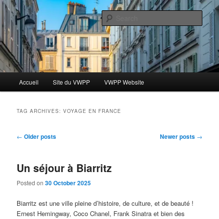
Skip
Skip
Le blog des étudiants du Vassar-Wesleyan Programme à Paris
to
to
Sear
primary
secondary
content
content
Blog VWPP
Main
Accueil
Site du VWPP
VWPP Website
menu
TAG ARCHIVES:
VOYAGE EN FRANCE
Post
←
Older posts
Newer posts
→
navigation
Un séjour à Biarritz
Posted on
30 October 2025
Biarritz est une ville pleine d’histoire, de culture, et de beauté !
Ernest Hemingway, Coco Chanel, Frank Sinatra et bien des