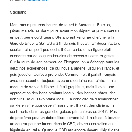
18 June 2025
Stephano
Mon train a pris trois heures de retard à Austerlitz. En plus,
j’étais malade les deux jours avant mon départ, et je me sentais
un petit peu étourdi quand Stefano est venu me chercher à la
Gare de Brive la Gaillard à 21h du soir. Il avait l’air décontracté et
souriant et un petit peu dodu. Il était barbu et sa figure était
encadrée par de longues boucles de cheveux noires et grises.
Sur la route de son hameau de Fleygnac, on a échangé tous les
deux nos expériences, ce qui nous a amené jusqu’en France, et
puis jusqu’en Corrèze profonde. Comme moi, il parlait français
avec un accent et toujours avec une certaine restreinte. Il m’a
raconté de sa vie à Rome. Il était graphiste, mais il avait une
appréciation des bons produits locaux, des bonnes pâtes, des
bon vins, et du savoir-faire local. Il a donc décidé d’abandonner
sa vie en ville pour devenir maraîcher. Il avait des oliviers. Ils
sont morts dans les grandes gelées printanières de 2017. Pas
de problème pour un débrouillard comme lui. Il a réussi à trouver
un contrat pour se lancer dans le CBD, devenu nouvellement
légalisée en Italie. Quand le CBD est encore devenu illégal dans