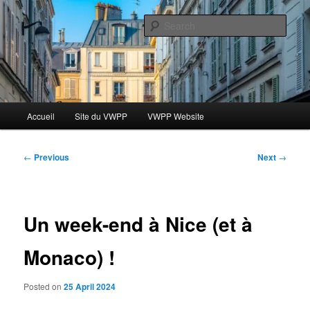
Skip
Le blog des étudiants du Vassar-Wesleyan Programme à Paris
to
Sear
primary
content
Blog VWPP
Main
Accueil
Site du VWPP
VWPP Website
menu
Post
←
Previous
Next
→
navigation
Un week-end à Nice (et à
Monaco) !
Posted on
25 April 2024