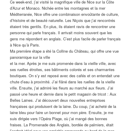
Ce week-end, j’ai visité la magnifique ville de Nice sur la Côte
d’Azur et Monaco. Nichée entre les montagnes et la mer
Méditerranée, Nice offre une combinaison envoûtante de culture,
d’histoire et de beauté naturelle. Les Niçois que j’ai rencontrés
étaient très gentils. En plus, ils étaient ravis de rencontrer une
personne qui parle français. Il arrivait moins souvent que les
gens me répondent en anglais. C’est plus facile de parler français
à Nice qu’à Paris.
Ma première étape a été la Colline du Château, qui offre une vue
panoramique sur la ville
et la mer. Après je me suis promenée dans la vieille ville, avec
ses ruelles étroites, ses bâtiments colorés et ses charmantes
boutiques. On s’y est reposé avec des cafés et on entendait une
chute d’eau à proximité. J’ai flâné dans les ruelles de la vieille
ville. Ensuite, j’ai admiré les fleurs au marché aux fleurs. J’ai
passé une heure et demie dans le petit magasin de tricot : Aux
Belles Laines. J’ai découvert deux nouvelles entreprises
françaises qui produisent de la laine. Du coup, j’ai acheté de la
laine bleu pour faire un bonnet pour mon père. Ensuite, je me
suis dirigée vers l’Opéra Plage, où j’ai mangé des bonnes
fraises. La Promenade des Anglais, bordée de palmiers, était
l’endroit idéal pour une agréable promenade au bord de la mer.