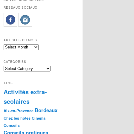
RÉSEAUX SOCIAUX !
ARTICLES DU MOIS
Articles
du
mois
CATEGORIES
Categories
TAGS
Activités extra-
scolaires
Bordeaux
Aix-en-Provence
Chez les hôtes
Cinéma
Conseils
Conseils pratiques