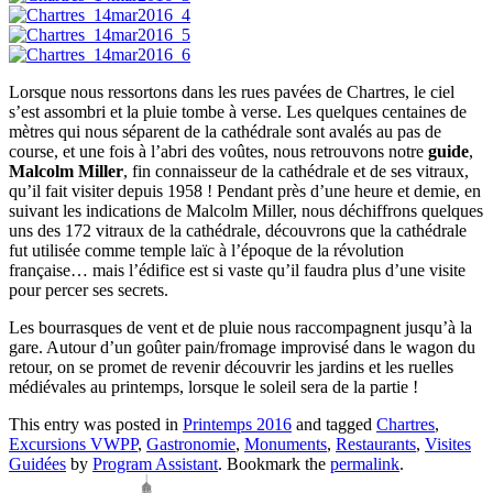
Lorsque nous ressortons dans les rues pavées de Chartres, le ciel
s’est assombri et la pluie tombe à verse. Les quelques centaines de
mètres qui nous séparent de la cathédrale sont avalés au pas de
course, et une fois à l’abri des voûtes, nous retrouvons notre
guide
,
Malcolm Miller
, fin connaisseur de la cathédrale et de ses vitraux,
qu’il fait visiter depuis 1958 ! Pendant près d’une heure et demie, en
suivant les indications de Malcolm Miller, nous déchiffrons quelques
uns des 172 vitraux de la cathédrale, découvrons que la cathédrale
fut utilisée comme temple laïc à l’époque de la révolution
française… mais l’édifice est si vaste qu’il faudra plus d’une visite
pour percer ses secrets.
Les bourrasques de vent et de pluie nous raccompagnent jusqu’à la
gare. Autour d’un goûter pain/fromage improvisé dans le wagon du
retour, on se promet de revenir découvrir les jardins et les ruelles
médiévales au printemps, lorsque le soleil sera de la partie !
This entry was posted in
Printemps 2016
and tagged
Chartres
,
Excursions VWPP
,
Gastronomie
,
Monuments
,
Restaurants
,
Visites
Guidées
by
Program Assistant
. Bookmark the
permalink
.