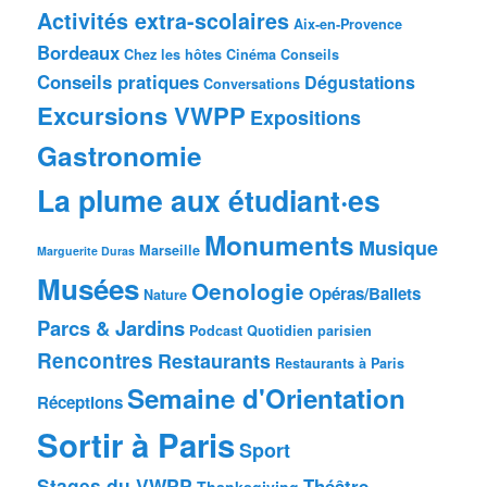
Activités extra-scolaires
Aix-en-Provence
Bordeaux
Chez les hôtes
Cinéma
Conseils
Conseils pratiques
Dégustations
Conversations
Excursions VWPP
Expositions
Gastronomie
La plume aux étudiant·es
Monuments
Musique
Marseille
Marguerite Duras
Musées
Oenologie
Opéras/Ballets
Nature
Parcs & Jardins
Podcast
Quotidien parisien
Rencontres
Restaurants
Restaurants à Paris
Semaine d'Orientation
Réceptions
Sortir à Paris
Sport
Stages du VWPP
Théâtre