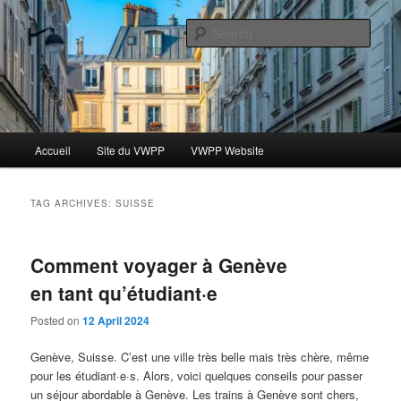
Skip
Skip
Le blog des étudiants du Vassar-Wesleyan Programme à Paris
to
to
Sear
primary
secondary
content
content
Blog VWPP
Main
Accueil
Site du VWPP
VWPP Website
menu
TAG ARCHIVES:
SUISSE
Comment voyager à Genève
en tant qu’étudiant·e
Posted on
12 April 2024
Genève, Suisse. C’est une ville très belle mais très chère, même
pour les étudiant·e·s. Alors, voici quelques conseils pour passer
un séjour abordable à Genève. Les trains à Genève sont chers,