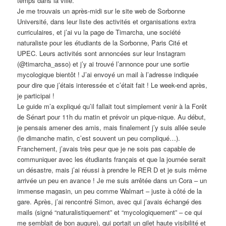
temps dans la ville.
Je me trouvais un après-midi sur le site web de Sorbonne
Université, dans leur liste des activités et organisations extra
curriculaires, et j’ai vu la page de Timarcha, une société
naturaliste pour les étudiants de la Sorbonne, Paris Cité et
UPEC. Leurs activités sont annoncées sur leur Instagram
(@timarcha_asso) et j’y ai trouvé l’annonce pour une sortie
mycologique bientôt ! J’ai envoyé un mail à l’adresse indiquée
pour dire que j’étais interessée et c’était fait ! Le week-end après,
je participai !
Le guide m’a expliqué qu’il fallait tout simplement venir à la Forêt
de Sénart pour 11h du matin et prévoir un pique-nique. Au début,
je pensais amener des amis, mais finalement j’y suis allée seule
(le dimanche matin, c’est souvent un peu compliqué…).
Franchement, j’avais très peur que je ne sois pas capable de
communiquer avec les étudiants français et que la journée serait
un désastre, mais j’ai réussi à prendre le RER D et je suis même
arrivée un peu en avance ! Je me suis arrêtée dans un Cora – un
immense magasin, un peu comme Walmart – juste à côté de la
gare. Après, j’ai rencontré Simon, avec qui j’avais échangé des
mails (signé “naturalistiquement” et “mycologiquement” – ce qui
me semblait de bon augure), qui portait un gilet haute visibilité et