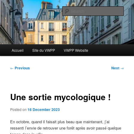
Skip
Le blog des étudiants du Vassar-Wesleyan Programme à Paris
to
Sear
primary
content
Blog VWPP
Main
Accueil
Site du VWPP
VWPP Website
menu
Post
←
Previous
Next
→
navigation
Une sortie mycologique !
Posted on
16 December 2023
En octobre, quand il faisait plus beau que maintenant, j’ai
ressenti l’envie de retrouver une forêt après avoir passé quelque