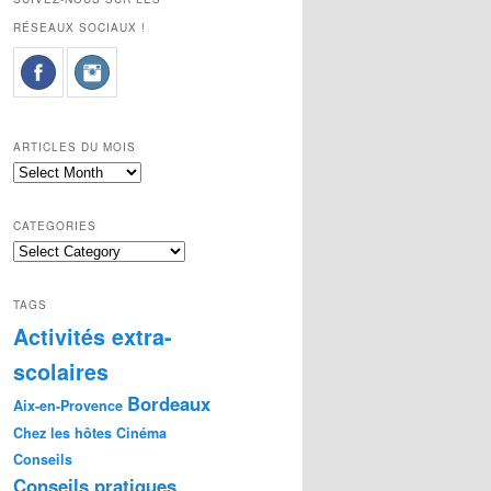
RÉSEAUX SOCIAUX !
ARTICLES DU MOIS
Articles
du
mois
CATEGORIES
Categories
TAGS
Activités extra-
scolaires
Bordeaux
Aix-en-Provence
Chez les hôtes
Cinéma
Conseils
Conseils pratiques