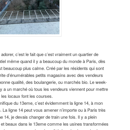
 adorer, c’est le fait que c’est vraiment un quartier de
entiel même quand il y a beaucoup du monde à Paris, dès
t beaucoup plus calme. Créé par les résidents qui sont
brite d’énumérables petits magasins avec des vendeurs
s bonne qualité, des boulangerie, ou marchés bio. Le week-
il y a un marché où tous les vendeurs viennent pour mettre
s les locaux font les courses.
gnifique du 13eme, c’est évidemment la ligne 14, à mon
o. La ligne 14 peut vous amener n’importe ou à Paris très
 14, je devais changer de train une fois. Il y a plein
és et beaux dans le 13eme comme les usines transformées