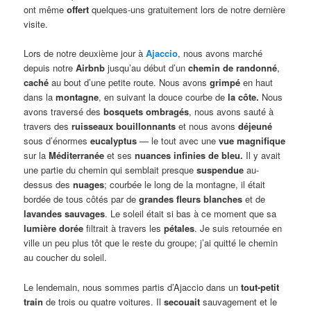
ont même
offert
quelques-uns gratuitement lors de notre dernière
visite.
Lors de notre deuxième jour à
Ajaccio
, nous avons marché
depuis notre
Airbnb
jusqu’au début d’un
chemin de randonné
,
caché
au bout d’une petite route. Nous avons
grimpé
en haut
dans la
montagne
, en suivant la douce courbe de
la côte.
Nous
avons traversé des
bosquets ombragés
, nous avons sauté à
travers des
ruisseaux bouillonnants
et nous avons
déjeuné
sous d’énormes
eucalyptus
— le tout avec une
vue magnifique
sur la
Méditerranée
et ses
nuances infinies de bleu.
Il y avait
une partie du chemin qui semblait presque
suspendue
au-
dessus des
nuages
; courbée le long de la montagne, il était
bordée de tous côtés par de
grandes fleurs blanches
et de
lavandes sauvages
. Le soleil était si bas à ce moment que sa
lumière dorée
filtrait à travers les
pétales
. Je suis retournée en
ville un peu plus tôt que le reste du groupe; j’ai quitté le chemin
au coucher du soleil.
Le lendemain, nous sommes partis d’Ajaccio dans un
tout-petit
train
de trois ou quatre voitures. Il
secouait
sauvagement et le