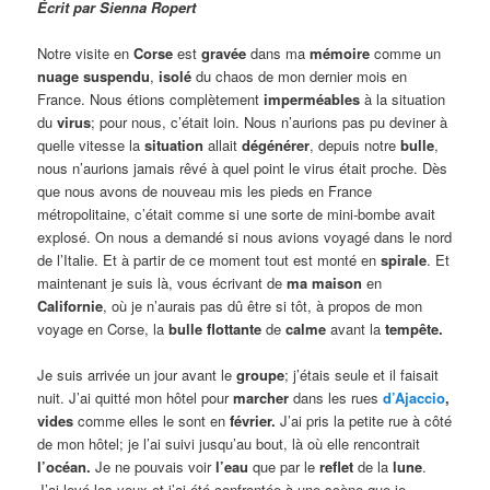
Écrit par Sienna Ropert
Notre visite en
Corse
est
gravée
dans ma
mémoire
comme un
nuage suspendu
,
isolé
du chaos de mon dernier mois en
France. Nous étions complètement
imperméables
à la situation
du
virus
; pour nous, c’était loin. Nous n’aurions pas pu deviner à
quelle vitesse la
situation
allait
dégénérer
, depuis notre
bulle
,
nous n’aurions jamais rêvé à quel point le virus était proche. Dès
que nous avons de nouveau mis les pieds en France
métropolitaine, c’était comme si une sorte de mini-bombe avait
explosé. On nous a demandé si nous avions voyagé dans le nord
de l’Italie. Et à partir de ce moment tout est monté en
spirale
. Et
maintenant je suis là, vous écrivant de
ma maison
en
Californie
, où je n’aurais pas dû être si tôt, à propos de mon
voyage en Corse, la
bulle flottante
de
calme
avant la
tempête.
Je suis arrivée un jour avant le
groupe
; j’étais seule et il faisait
nuit. J’ai quitté mon hôtel pour
marcher
dans les rues
d’Ajaccio
,
vides
comme elles le sont en
février.
J’ai pris la petite rue à côté
de mon hôtel; je l’ai suivi jusqu’au bout, là où elle rencontrait
l’océan.
Je ne pouvais voir
l’eau
que par le
reflet
de la
lune
.
J’ai levé les yeux et j’ai été confrontée à une scène que je