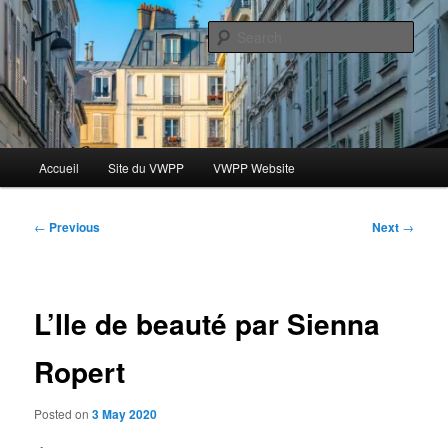
Skip
Le blog des étudiants du Vassar-Wesleyan Programme à Paris
to
Sear
primary
content
Blog VWPP
Main
Accueil
Site du VWPP
VWPP Website
menu
Post
←
Previous
Next
→
navigation
L’Ile de beauté par Sienna
Ropert
Posted on
3 May 2020