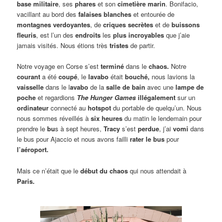
base militaire
, ses
phares
et son
cimetière marin
. Bonifacio,
vacillant au bord des
falaises blanches
et entourée de
montagnes verdoyantes
, de
criques secrètes
et de
buissons
fleuris
, est l’un des
endroits
les
plus incroyables
que j’aie
jamais visités. Nous étions très
tristes
de partir.
Notre voyage en Corse s’est
terminé
dans le
chaos.
Notre
courant
a été
coupé
, le
lavabo
était
bouché,
nous lavions la
vaisselle
dans le l
avabo
de la
salle de bain
avec une
lampe de
poche
et regardions
The Hunger Games
illégalement
sur un
ordinateur
connecté au
hotspot
du portable de quelqu’un. Nous
nous sommes réveillés à
six heures
du matin le lendemain pour
prendre le
bu
s à sept heures,
Tracy
s’est
perdue
, j’ai
vomi
dans
le bus pour Ajaccio et nous avons failli
rater le bus
pour
l’aéroport.
Mais ce n’était que le
début du chaos
qui nous attendait à
Paris.