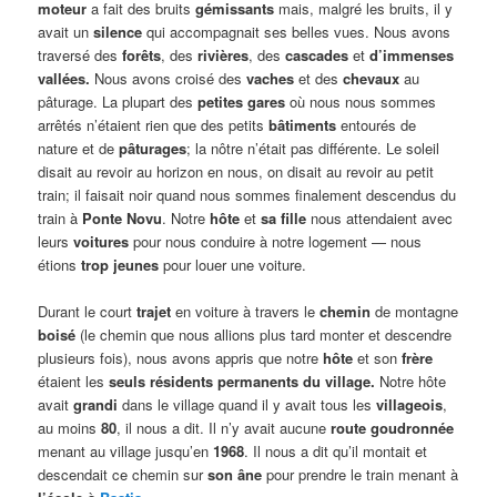
moteur
a fait des bruits
gémissants
mais, malgré les bruits, il y
avait un
silence
qui accompagnait ses belles vues. Nous avons
traversé des
forêts
, des
rivières
, des
cascades
et
d’immenses
vallées.
Nous avons croisé des
vaches
et des
chevaux
au
pâturage. La plupart des
petites gares
où nous nous sommes
arrêtés n’étaient rien que des petits
bâtiments
entourés de
nature et de
pâturages
; la nôtre n’était pas différente. Le soleil
disait au revoir au horizon en nous, on disait au revoir au petit
train; il faisait noir quand nous sommes finalement descendus du
train à
Ponte Novu
. Notre
hôte
et
sa fille
nous attendaient avec
leurs
voitures
pour nous conduire à notre logement — nous
étions
trop jeunes
pour louer une voiture.
Durant le court
trajet
en voiture à travers le
chemin
de montagne
boisé
(le chemin que nous allions plus tard monter et descendre
plusieurs fois), nous avons appris que notre
hôte
et son
frère
étaient les
seuls résidents permanents du village.
Notre hôte
avait
grandi
dans le village quand il y avait tous les
villageois
,
au moins
80
, il nous a dit. Il n’y avait aucune
route goudronnée
menant au village jusqu’en
1968
. Il nous a dit qu’il montait et
descendait ce chemin sur
son âne
pour prendre le train menant à