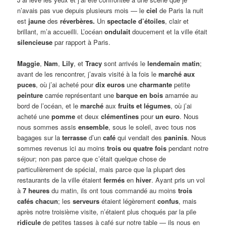
n’avais pas vue depuis plusieurs mois — le
ciel
de Paris la nuit
est
jaune
des
réverbères.
Un
spectacle d’étoiles
, clair et
brillant, m’a accueilli. L’océan
ondulait
doucement et la ville était
silencieuse
par rapport à Paris.
Maggie
,
Nam
,
Lily
, et
Tracy
sont arrivés le
lendemain matin
;
avant de les rencontrer, j’avais visité à la fois le
marché aux
puces
, où j’ai acheté pour
dix euros
une
charmante
petite
peinture
carrée représentant une
barque en bois
amarrée au
bord de l’océan, et le
marché
aux
fruits et légumes
, où j’ai
acheté une
pomme
et deux
clémentines
pour
un euro
. Nous
nous sommes assis
ensemble
, sous le soleil, avec tous nos
bagages sur la
terrasse
d’un
café
qui vendait des
paninis
. Nous
sommes revenus ici au moins
trois ou quatre fois
pendant notre
séjour; non pas parce que c’était quelque chose de
particulièrement de spécial, mais parce que la plupart des
restaurants de la ville étaient
fermés
en
hiver
. Ayant pris un vol
à
7 heures
du matin, ils ont tous commandé au moins
trois
cafés chacun
; les
serveurs
étaient légèrement
confus
, mais
après notre troisième visite, n’étaient plus choqués par la pile
ridicule
de petites tasses à café sur notre table — ils nous en