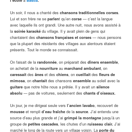
l’école
à
Bastia
.
Un soir, il nous a chanté des
chansons traditionnelles corses
.
Lui et son frère ne se
parlen
t qu’en
corse
— c’est la langue
avec laquelle ils ont grandi. Une autre nuit, nous avons assisté à
la
soirée karaoké
du village. Il y avait plein de gens qui
chantaient des
chansons françaises et corses
— nous pensons
que la plupart des résidants des villages aux alentours étaient
présents. Tout le monde se connaissait.
On faisait de la
randonnée
, on préparait des
dîners ensemble
,
on achetait de la
nourriture
au
marchand ambulant
, on
caressait
des
ânes
et des
chiens
, on
cueillait
des
fleurs de
mimosa
, on
chantait
des chansons
ensemble
au soleil avec la
guitare
que notre hôte nous a prêtée. Il y avait un
silence
absolu
— pas de voitures, seulement des
chants d’oiseaux.
Un jour, je me dirigeai seule vers
l’ancien lavabo
, recouvert de
mousse
et rempli
d’eau fraîche
de la
source
. J’ai entendu une
source d’eau plus grande et j’ai
grimpé la montagne
jusqu’à un
groupe de
petites cascades
, les chutes d’un
ruisseau clair.
J’ai
marché le long de la route vers un village voisin. La
porte du