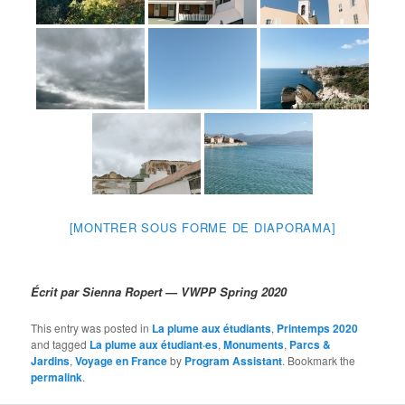
[MONTRER SOUS FORME DE DIAPORAMA]
Écrit par Sienna Ropert — VWPP Spring 2020
This entry was posted in
La plume aux étudiants
,
Printemps 2020
and tagged
La plume aux étudiant·es
,
Monuments
,
Parcs &
Jardins
,
Voyage en France
by
Program Assistant
. Bookmark the
permalink
.