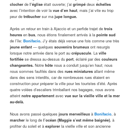
clocher
de
l’église
était ouverte; j’ai
grimpé
deux
échelles
avec l’intention de voir la
vue d’en haut
, mais j’ai vite eu trop
peur de
trébucher
sur ma
jupe longue.
Après un retour en train à Ajaccio et un perfide trajet de
trois
heures
en
bus
, nous étions finalement arrivés à la
pointe sud
de l’île:
Bonifacio
.
J’y étais déjà venue une fois comme une très
jeune enfant
— quelques
souvenirs brumeux
ont resurgis
lorsque notre arrivée dans le port au
crépuscule
. La
ville
fortifiée
se dressa au-dessus du
port
, éclairé par des
couleurs
changeantes.
Notre
hôte
nous a conduit jusqu’en haut; nous
nous sommes faufilés dans des
rues miniatures
allant même
dans des sens interdits, car de nombreuses rues étaient en
construction pour préparer la ville pour les touristes d’été. Après
quatre volées d’escaliers trimballant nos bagages, nous avons
atteint
notre appartement
avec
vue sur la vieille ville et la mer
au-delà.
Nous avons passé quelques
jours
merveilleux
à
Bonifacio
, à
marcher
le long de
l’océan
(Maggie s’est même baignée)
, à
profiter du soleil et à
explorer
la vieille ville et son ancienne