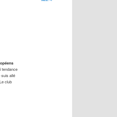
ropéens
’ai tendance
 suis allé
 Le club