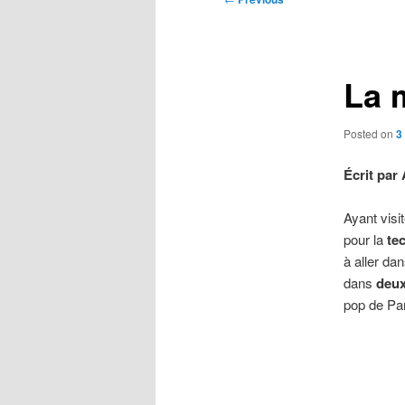
navigation
La 
Posted on
3
Écrit par
Ayant vis
pour la
te
à aller d
dans
deux
pop de Pa