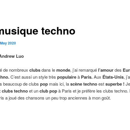
musique techno
 May 2020
 Andrew Luo
ité de nombreux
clubs
dans le
monde
, j’ai remarqué
l’amour
des
Eu
chno.
C’est aussi un style très
populaire
à
Paris.
Aux
États-Unis
, j
ans beaucoup de clubs
pop
mais ici, la
scène techno
est
superbe !
Je
 clubs techno
et un
club pop
à Paris et je préfère les clubs techno.
ris a joué des chansons un peu trop anciennes à mon goût.