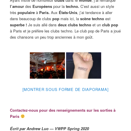
Ayant visité de nombreux
clubs
dans le
monde
, j’ai remarqué
l’amour
des
Européens
pour la
techno.
C’est aussi un style
très
populaire
à
Paris.
Aux
États-Unis
, j’ai tendance à aller
dans beaucoup de clubs
pop
mais ici, la
scène techno
est
superbe !
Je suis allé dans
deux clubs techno
et un
club pop
à Paris et je préfère les clubs techno. Le club pop de Paris a joué
des chansons un peu trop anciennes à mon goût.
[MONTRER SOUS FORME DE DIAPORAMA]
Contactez-nous pour des renseignements sur les sorties à
Paris
Écrit par Andrew Luo — VWPP Spring 2020