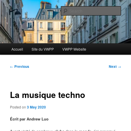
Skip
Le blog des étudiants du Vassar-Wesleyan Programme à Paris
to
Sear
primary
content
Blog VWPP
Main
Accueil
Site du VWPP
VWPP Website
menu
Post
←
Previous
Next
→
navigation
La musique techno
Posted on
3 May 2020
Écrit par Andrew Luo