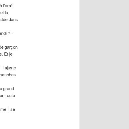
l’arrêt
et la
estée dans
ndi ? »
 de garçon
. Et je
Il ajuste
s manches
op grand
en route
me il se