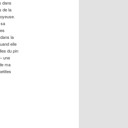
s dans
s de la
 joyeuse.
 sa
ses
 dans la
uand elle
lles du pin
 – une
 de ma
etites