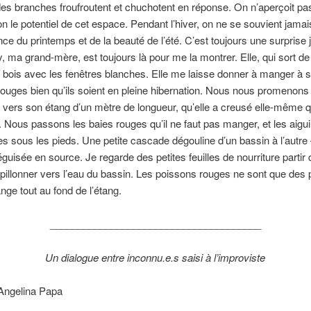
s branches froufroutent et chuchotent en réponse. On n’aperçoit pa
on le potentiel de cet espace. Pendant l’hiver, on ne se souvient jamai
ce du printemps et de la beauté de l’été. C’est toujours une surprise
ma grand-mère, est toujours là pour me la montrer. Elle, qui sort de
bois avec les fenêtres blanches. Elle me laisse donner à manger à 
ouges bien qu’ils soient en pleine hibernation. Nous nous promenons
êt vers son étang d’un mètre de longueur, qu’elle a creusé elle-même q
e. Nous passons les baies rouges qu’il ne faut pas manger, et les aigui
s sous les pieds. Une petite cascade dégouline d’un bassin à l’autre
éguisée en source. Je regarde des petites feuilles de nourriture partir
pillonner vers l’eau du bassin. Les poissons rouges ne sont que des p
nge tout au fond de l’étang.
______________________________________
Un dialogue entre inconnu.e.s saisi à l’improviste
Angelina Papa