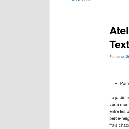
navigation
Atel
Tex
Posted on
2
Par 
Le jardin 
verte même
entre les 
perce-neige
frais chat