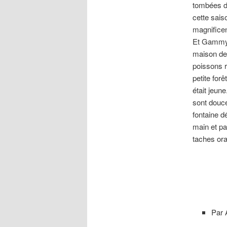
tombées de
cette sais
magnificen
Et Gammy, 
maison de 
poissons r
petite for
était jeun
sont douce
fontaine d
main et pa
taches ora
Par 