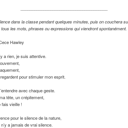
______________________________________
ilence dans la classe pendant quelques minutes, puis on couchera sur
tous les mots, phrases ou expressions qui viendront spontanément.
 Cece Hawley
y a rien, je suis attentive.
ouvement,
raquement,
egardent pour stimuler mon esprit.
’entendre avec chaque geste.
ma tête, un crépitement,
fais vieille !
ence pour le silence de la nature,
 n’y a jamais de vrai silence.