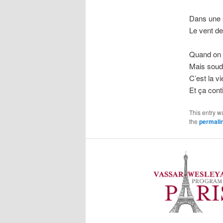
Dans une s
Le vent de
Quand on e
Mais soud
C’est la vi
Et ça cont
This entry w
the
permali