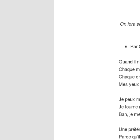
On fera s
Par
Quand il n’
Chaque m
Chaque c
Mes yeux r
Je peux m
Je tourne 
Bah, je me 
Une préfér
Parce qu’il