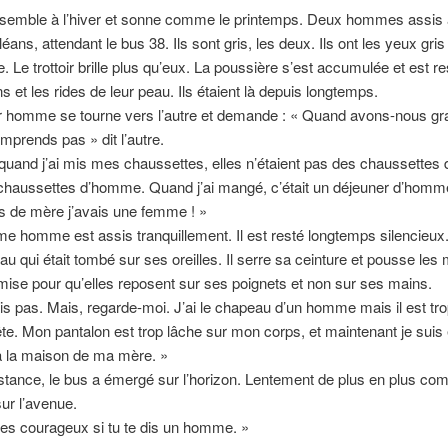
ssemble à l’hiver et sonne comme le printemps. Deux hommes assis à 
éans, attendant le bus 38. Ils sont gris, les deux. Ils ont les yeux gris 
e. Le trottoir brille plus qu’eux. La poussière s’est accumulée et est r
s et les rides de leur peau. Ils étaient là depuis longtemps.
r homme se tourne vers l’autre et demande : « Quand avons-nous gra
mprends pas » dit l’autre.
 quand j’ai mis mes chaussettes, elles n’étaient pas des chaussettes
chaussettes d’homme. Quand j’ai mangé, c’était un déjeuner d’homme
s de mère j’avais une femme ! »
e homme est assis tranquillement. Il est resté longtemps silencieux. 
u qui était tombé sur ses oreilles. Il serre sa ceinture et pousse le
ise pour qu’elles reposent sur ses poignets et non sur ses mains.
is pas. Mais, regarde-moi. J’ai le chapeau d’un homme mais il est tr
te. Mon pantalon est trop lâche sur mon corps, et maintenant je suis 
à la maison de ma mère. »
stance, le bus a émergé sur l’horizon. Lentement de plus en plus com
sur l’avenue.
 es courageux si tu te dis un homme. »