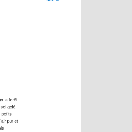
s la forêt,
sol gelé,
 petits
air pur et
ais