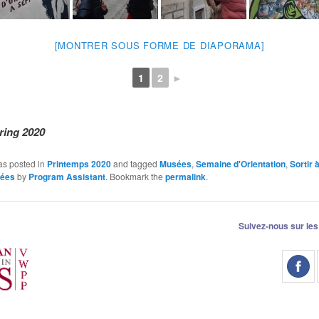
[MONTRER SOUS FORME DE DIAPORAMA]
1
2
►
ing 2020
as posted in
Printemps 2020
and tagged
Musées
,
Semaine d'Orientation
,
Sortir 
dées
by
Program Assistant
. Bookmark the
permalink
.
Suivez-nous sur les