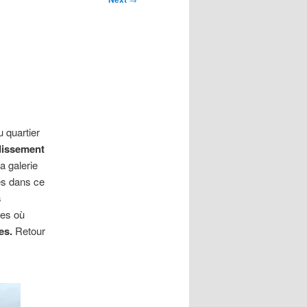
u quartier
issement
a galerie
és dans ce
s
les où
es.
Retour