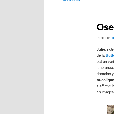
navigation
Ose
Posted on
1
Julie
, not
de la
Butt
est un vér
Itinérance
domaine y 
bucoliqu
s’affirme 
en images 