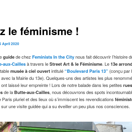
z le féminisme !
5 April 2020
re
guide
de chez
Feminists In the City
nous fait découvrir l’histoire d
e-aux-Cailles
à travers le
Street Art & le Féminisme
. Le
13
e
arrond
itable
musée à ciel ouvert
intitulé
“Boulevard Paris 13”
(conçu par l
, avec la Mairie du 13
e
). Quelques-uns des artistes les plus renomm
ont laissé leur empreinte ! Lors de notre balade dans les petites
rue
es
de la
Butte-aux-Cailles
, nous découvrons des spots incontournab
le Paris pluriel et des lieux où s’immiscent les revendications
féminist
sur une visite guidée qui a su éveiller un peu plus nos consciences.