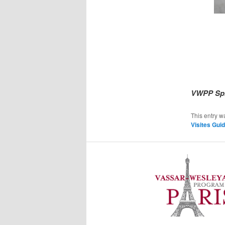
VWPP Spr
This entry w
Visites Gui