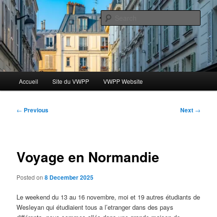
Skip
Le blog des étudiants du Vassar-Wesleyan Programme à Paris
to
Sear
primary
content
Blog VWPP
Main
Accueil
Site du VWPP
VWPP Website
menu
Post
←
Previous
Next
→
navigation
Voyage en Normandie
Posted on
8 December 2025
Le weekend du 13 au 16 novembre, moi et 19 autres étudiants de
Wesleyan qui étudiaient tous a l’etranger dans des pays