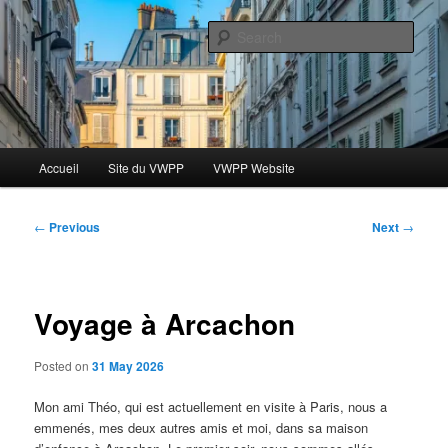
Skip
Le blog des étudiants du Vassar-Wesleyan Programme à Paris
to
Sear
primary
content
Blog VWPP
Main
Accueil
Site du VWPP
VWPP Website
menu
Post
←
Previous
Next
→
navigation
Voyage à Arcachon
Posted on
31 May 2026
Mon ami Théo, qui est actuellement en visite à Paris, nous a
emmenés, mes deux autres amis et moi, dans sa maison