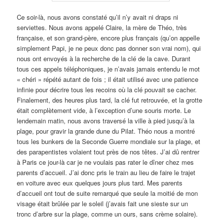
Ce soir-là, nous avons constaté qu’il n’y avait ni draps ni
serviettes. Nous avons appelé Claire, la mère de Théo, très
française, et son grand-père, encore plus français (qu’on appelle
simplement Papi, je ne peux donc pas donner son vrai nom), qui
nous ont envoyés à la recherche de la clé de la cave. Durant
tous ces appels téléphoniques, je n’avais jamais entendu le mot
« chéri » répété autant de fois ; il était utilisé avec une patience
infinie pour décrire tous les recoins où la clé pouvait se cacher.
Finalement, des heures plus tard, la clé fut retrouvée, et la grotte
était complètement vide, à l’exception d’une souris morte. Le
lendemain matin, nous avons traversé la ville à pied jusqu’à la
plage, pour gravir la grande dune du Pilat. Théo nous a montré
tous les bunkers de la Seconde Guerre mondiale sur la plage, et
des parapentistes volaient tout près de nos têtes. J’ai dû rentrer
à Paris ce jour-là car je ne voulais pas rater le dîner chez mes
parents d’accueil. J’ai donc pris le train au lieu de faire le trajet
en voiture avec eux quelques jours plus tard. Mes parents
d’accueil ont tout de suite remarqué que seule la moitié de mon
visage était brûlée par le soleil (j’avais fait une sieste sur un
tronc d’arbre sur la plage, comme un ours, sans crème solaire).