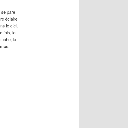
l se pare
re éclaire
ns le ciel,
 fois, le
couche, le
tombe.