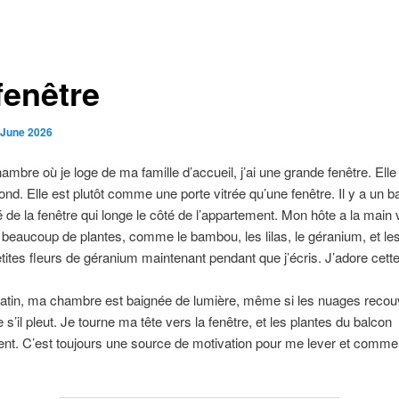
fenêtre
 June 2026
ambre où je loge de ma famille d’accueil, j’ai une grande fenêtre. Elle
fond. Elle est plutôt comme une porte vitrée qu’une fenêtre. Il y a un b
té de la fenêtre qui longe le côté de l’appartement. Mon hôte a la main 
 a beaucoup de plantes, comme le bambou, les lilas, le géranium, et le
etites fleurs de géranium maintenant pendant que j’écris. J’adore cett
tin, ma chambre est baignée de lumière, même si les nuages recouv
 s’il pleut. Je tourne ma tête vers la fenêtre, et les plantes du balcon
ent. C’est toujours une source de motivation pour me lever et comm