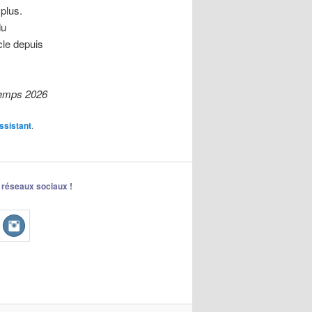
plus.
du
cle depuis
emps 2026
ssistant
.
 réseaux sociaux !