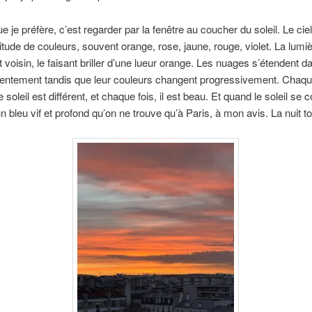
e je préfère, c’est regarder par la fenêtre au coucher du soleil. Le cie
itude de couleurs, souvent orange, rose, jaune, rouge, violet. La lumiè
 voisin, le faisant briller d’une lueur orange. Les nuages s’étendent da
entement tandis que leur couleurs changent progressivement. Chaque
soleil est diff​​érent, et chaque fois, il est beau. Et quand le soleil se 
’un bleu vif et profond qu’on ne trouve qu’à Paris, à mon avis. La nuit 