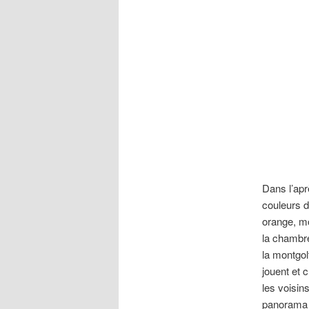
Dans l’aprè
couleurs d
orange, mo
la chambre
la montgol
jouent et 
les voisin
panorama 