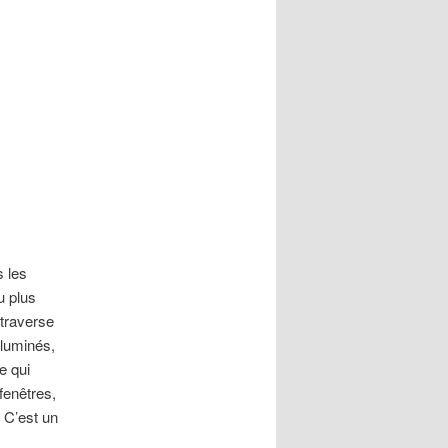
s les
u plus
 traverse
lluminés,
e qui
fenêtres,
 C’est un