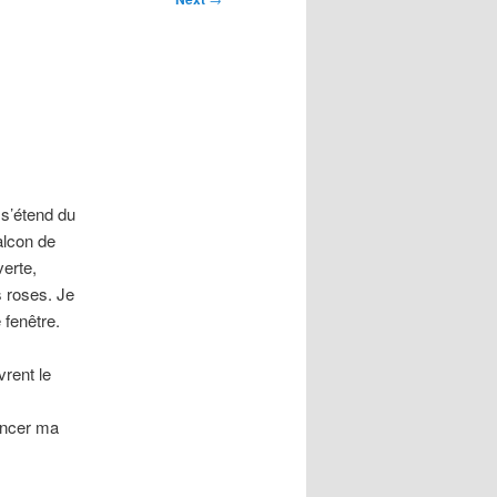
 s’étend du
alcon de
verte,
s roses. Je
e fenêtre.
rent le
encer ma