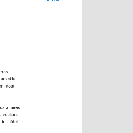
 mes
 aussi la
mi-août.
os affaires
s voulions
de l’hôtel