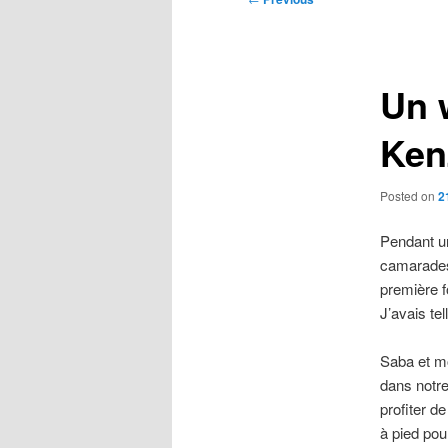
navigation
Un 
Ken
Posted on
2
Pendant un
camarades 
première f
J’avais te
Saba et mo
dans notre
profiter d
à pied pour