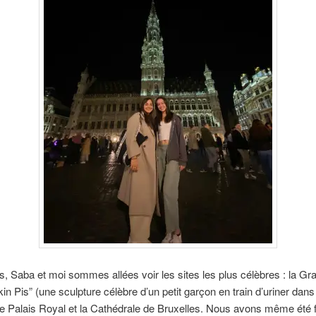
s, Saba et moi sommes allées voir les sites les plus célèbres : la Gr
in Pis” (une sculpture célèbre d’un petit garçon en train d’uriner dan
 le Palais Royal et la Cathédrale de Bruxelles. Nous avons même été f