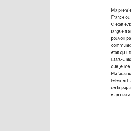
Ma premièr
France ou 
C’était év
langue fra
pouvoir pa
communicat
était qu’il
États-Unis
que je me 
Marocains 
tellement 
de la popu
et je n’av