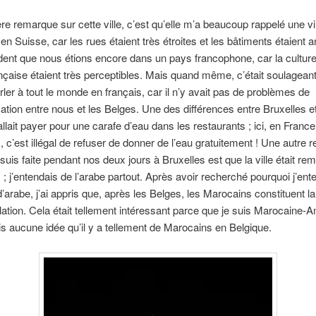
e remarque sur cette ville, c’est qu’elle m’a beaucoup rappelé une vi
en Suisse, car les rues étaient très étroites et les bâtiments étaient a
ident que nous étions encore dans un pays francophone, car la culture 
nçaise étaient très perceptibles. Mais quand même, c’était soulagean
rler à tout le monde en français, car il n’y avait pas de problèmes de
ion entre nous et les Belges. Une des différences entre Bruxelles e
 fallait payer pour une carafe d’eau dans les restaurants ; ici, en Franc
, c’est illégal de refuser de donner de l’eau gratuitement ! Une autre
suis faite pendant nos deux jours à Bruxelles est que la ville était rem
; j’entendais de l’arabe partout. Après avoir recherché pourquoi j’ent
d’arabe, j’ai appris que, après les Belges, les Marocains constituent la
lation. Cela était tellement intéressant parce que je suis Marocaine-
ais aucune idée qu’il y a tellement de Marocains en Belgique.