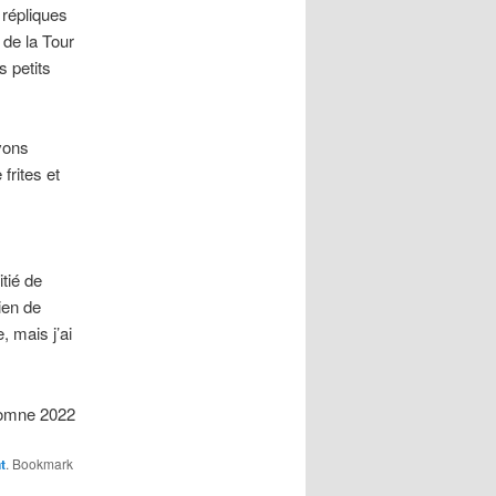
 répliques
 de la Tour
s petits
avons
frites et
tié de
ien de
, mais j’ai
tomne 2022
t
. Bookmark