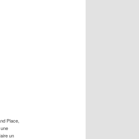
and Place,
s une
aire un