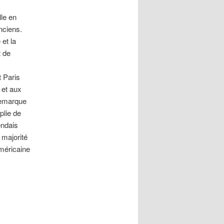
lle en
nciens.
et la
t de
t Paris
e et aux
 remarque
plie de
endais
 majorité
Américaine