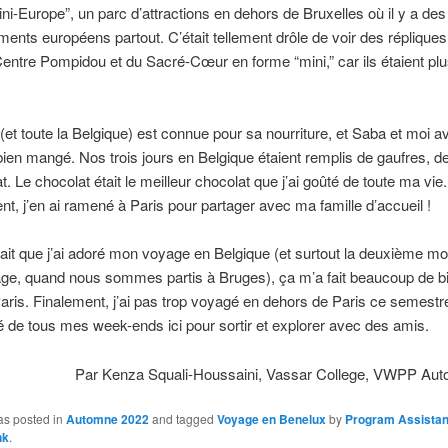
ini-Europe”, un parc d’attractions en dehors de Bruxelles où il y a des
nts européens partout. C’était tellement drôle de voir des répliques
 Centre Pompidou et du Sacré-Cœur en forme “mini,” car ils étaient plu
e (et toute la Belgique) est connue pour sa nourriture, et Saba et moi 
bien mangé. Nos trois jours en Belgique étaient remplis de gaufres, de 
t. Le chocolat était le meilleur chocolat que j’ai goûté de toute ma vie.
, j’en ai ramené à Paris pour partager avec ma famille d’accueil !
fait que j’ai adoré mon voyage en Belgique (et surtout la deuxième moi
age, quand nous sommes partis à Bruges), ça m’a fait beaucoup de b
Paris. Finalement, j’ai pas trop voyagé en dehors de Paris ce semestre
té de tous mes week-ends ici pour sortir et explorer avec des amis.
Par Kenza Squali-Houssaini, Vassar College, VWPP Au
as posted in
Automne 2022
and tagged
Voyage en Benelux
by
Program Assistan
nk
.