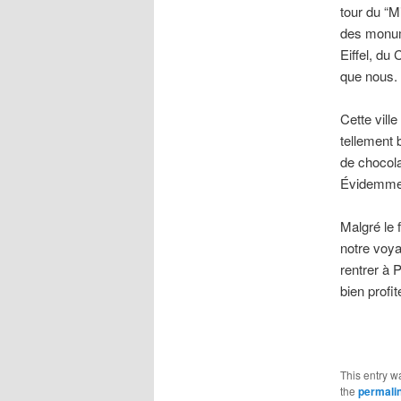
tour du “M
des monume
Eiffel, du
que nous.
Cette vill
tellement 
de chocola
Évidemment
Malgré le 
notre voy
rentrer à 
bien profi
This entry w
the
permali