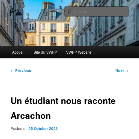
Skip
Le blog des étudiants du Vassar-Wesleyan Programme à Paris
to
Sear
primary
content
Blog VWPP
Main
Accueil
Site du VWPP
VWPP Website
menu
Post
←
Previous
Next
→
navigation
Un étudiant nous raconte
Arcachon
Posted on
25 October 2023