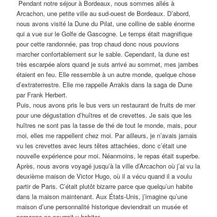
Pendant notre séjour à Bordeaux, nous sommes allés à
Arcachon, une petite ville au sud-ouest de Bordeaux. D’abord,
nous avons visité la Dune du Pilat, une colline de sable énorme
qui a vue sur le Golfe de Gascogne. Le temps était magnifique
pour cette randonnée, pas trop chaud donc nous pouvions
marcher confortablement sur le sable. Cependant, la dune est
très escarpée alors quand je suis arrivé au sommet, mes jambes
étaient en feu. Elle ressemble à un autre monde, quelque chose
d’extraterrestre. Elle me rappelle Arrakis dans la saga de Dune
par Frank Herbert.
Puis, nous avons pris le bus vers un restaurant de fruits de mer
pour une dégustation d’huîtres et de crevettes. Je sais que les
huîtres ne sont pas la tasse de thé de tout le monde, mais, pour
moi, elles me rappellent chez moi. Par ailleurs, je n’avais jamais
vu les crevettes avec leurs têtes attachées, donc c’était une
nouvelle expérience pour moi. Néanmoins, le repas était superbe.
Après, nous avons voyagé jusqu’à la ville d’Arcachon où j’ai vu la
deuxième maison de Victor Hugo, où il a vécu quand il a voulu
partir de Paris. C’était plutôt bizarre parce que quelqu’un habite
dans la maison maintenant. Aux États-Unis, j’imagine qu’une
maison d’une personnalité historique deviendrait un musée et
personne ne pourrait y habiter.