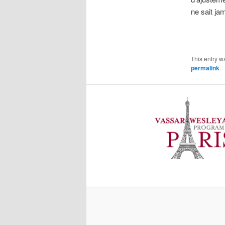
ne sait ja
This entry w
permalink
.