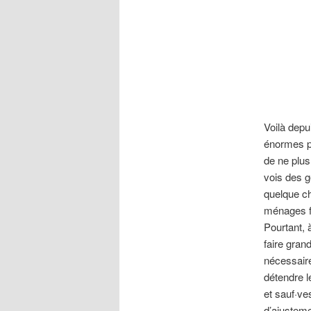
Voilà depu
énormes pu
de ne plus
vois des g
quelque ch
ménages f
Pourtant, 
faire grand
nécessaire
détendre l
et sauf·ve
d’ajusteme