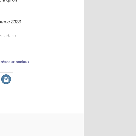
omne 2023
kmark the
 réseaux sociaux !