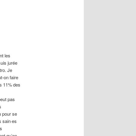
t les
uis jurée
tro. Je
t-on faire
ans 11% des
peut pas
s
u pour se
s sain·es
es
ent qu’on