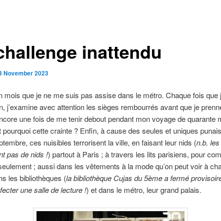
challenge inattendu
3 November 2023
un mois que je ne me suis pas assise dans le métro. Chaque fois que j
son, j’examine avec attention les sièges rembourrés avant que je prenn
encore une fois de me tenir debout pendant mon voyage de quarante 
Et pourquoi cette crainte ? Enfin, à cause des seules et uniques punaise
embre, ces nuisibles terrorisent la ville, en faisant leur nids (
n.b. le
ont pas de nids !
) partout à Paris ; à travers les lits parisiens, pour c
eulement ; aussi dans les vêtements à la mode qu’on peut voir à ch
ns les bibliothèques (
la bibliothèque Cujas du 5ème a fermé provisoi
fecter une salle de lecture !
) et dans le métro, leur grand palais.