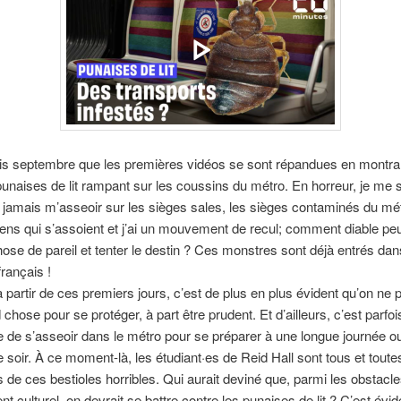
is septembre que les premières vidéos se sont répandues en montran
naises de lit rampant sur les coussins du métro. En horreur, je me s
 jamais m’asseoir sur les sièges sales, les sièges contaminés du mé
ens qui s’assoient et j’ai un mouvement de recul; comment diable peu
ose de pareil et tenter le destin ? Ces monstres sont déjà entrés d
rançais !
à partir de ces premiers jours, c’est de plus en plus évident qu’on ne 
 chose pour se protéger, à part être prudent. Et d’ailleurs, c’est parfoi
 de s’asseoir dans le métro pour se préparer à une longue journée o
e soir. À ce moment-là, les étudiant·es de Reid Hall sont tous et toute
s de ces bestioles horribles. Qui aurait deviné que, parmi les obstacl
nt culturel, on devrait se battre contre les punaises de lit ? C’est évid