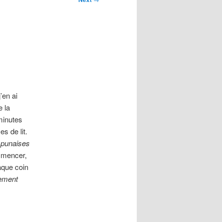
’en ai
e la
minutes
s de lit.
s punaises
ommencer,
aque coin
rement