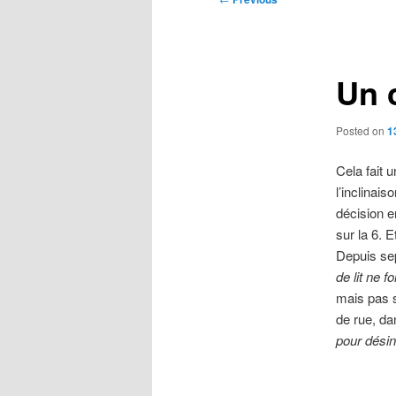
navigation
Un 
Posted on
1
Cela fait 
l’inclinai
décision 
sur la 6. 
Depuis sept
de lit ne f
mais pas s
de rue, da
pour désin