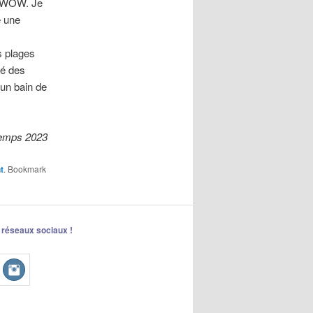
. WOW. Je
é une
s plages
sé des
 un bain de
temps 2023
t
. Bookmark
 réseaux sociaux !