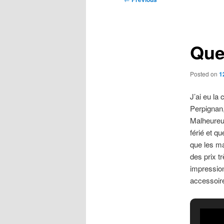
navigation
Que
Posted on
1
J’ai eu la
Perpignan,
Malheureus
férié et q
que les ma
des prix t
impression
accessoire