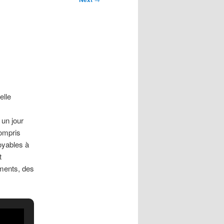
elle
 un jour
compris
royables à
t
ments, des