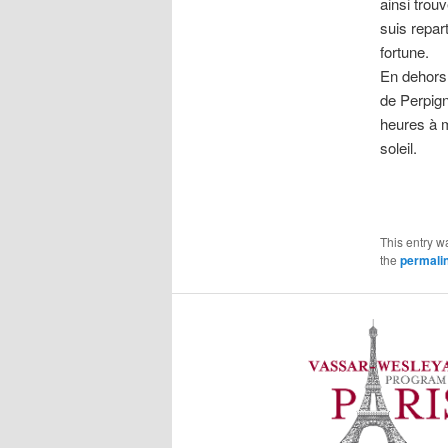
ainsi trou
suis repar
fortune.
En dehors 
de Perpign
heures à m
soleil.
This entry w
the
permali