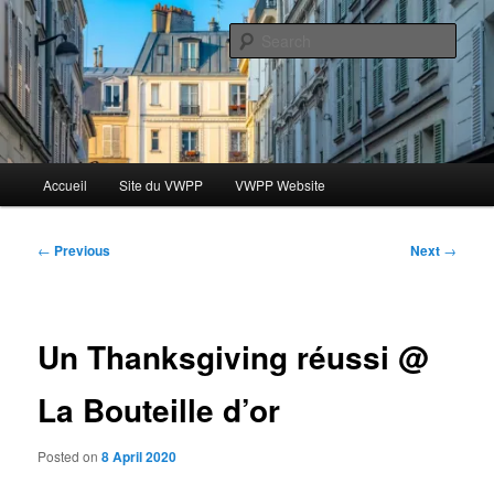
Skip
Le blog des étudiants du Vassar-Wesleyan Programme à Paris
to
Sear
primary
content
Blog VWPP
Main
Accueil
Site du VWPP
VWPP Website
menu
Post
←
Previous
Next
→
navigation
Un Thanksgiving réussi @
La Bouteille d’or
Posted on
8 April 2020