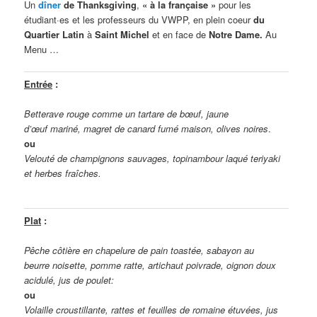
Un
dîner
de Thanksgiving
,
« à la française »
pour les
étudiant·es et les professeurs du VWPP, en plein coeur
du
Quartier Latin
à
Saint Michel
et en face de
Notre Dame.
Au
Menu …
Entrée
:
Betterave rouge comme un tartare de bœuf, jaune
d’œuf mariné, magret de canard fumé maison, olives noires
.
ou
Velouté de champignons sauvages, topinambour laqué teriyaki
et herbes fraîches.
Plat
:
Pêche côtière en chapelure de pain toastée, sabayon au
beurre noisette, pomme ratte, artichaut poivrade, oignon doux
acidulé, jus de poulet:
ou
Volaille croustillante, rattes et feuilles de romaine étuvées, jus