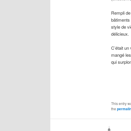
Rempli de 
bâtiments 
style de v
délicieux.
C’était un 
mangé les
qui surplo
This entry w
the
permali