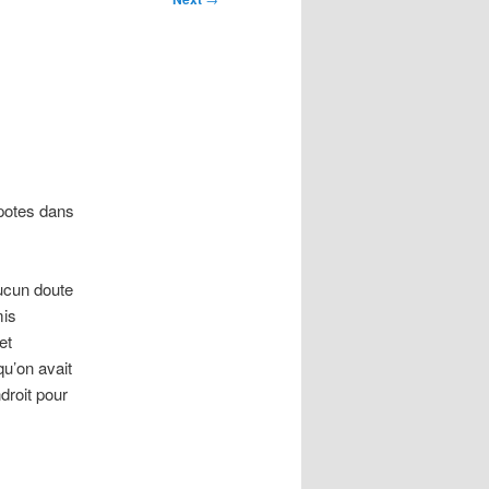
 potes dans
aucun doute
mis
et
qu’on avait
droit pour