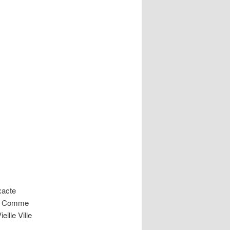
exacte
nt. Comme
eille Ville