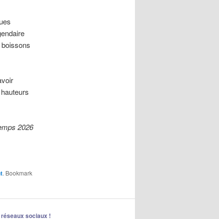
ques
gendaire
e boissons
avoir
 hauteurs
emps 2026
t
. Bookmark
 réseaux sociaux !