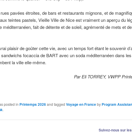
rues pavées étroites, de bars et restaurants mignons, et de magnifi
aux teintes pastels, Vieille Ville de Nice est vraiment un aperçu du lé
ie méditerranéen, fait de détente et de soleil, agrémenté de mets et d
vrai plaisir de goûter cette vie, avec un temps fort étant le souvenir d’
 sandwichs focaccia de BART avec un soda méditerranéen dans les
mbent la ville elle-même.
Par Eli TORREY, VWPP Print
as posted in
Printemps 2026
and tagged
Voyage en France
by
Program Assistan
nk
.
Suivez-nous sur les