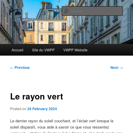
Skip
Le blog des étudiants du Vassar-Wesleyan Programme à Paris
to
Sear
primary
content
Blog VWPP
Main
Accueil
Site du VWPP
VWPP Website
menu
Post
←
Previous
Next
→
navigation
Le rayon vert
Posted on
26 February 2024
Le dernier rayon du soleil couchant, et l’éclair vert lorsque le
soleil disparaît, vous aide à savoir ce que vous ressentez