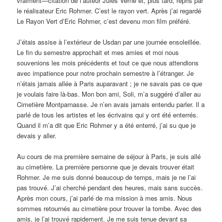
vraiment—citation de l’auteur Jules Verne et, plus tard, repris par
le réalisateur Eric Rohmer. C’est le rayon vert. Après j’ai regardé
Le Rayon Vert d’Eric Rohmer, c’est devenu mon film préféré.
J’étais assise à l’extérieur de Usdan par une journée ensoleillée.
Le fin du semestre approchait et mes amies et moi nous
souvenions les mois précédents et tout ce que nous attendions
avec impatience pour notre prochain semestre à l’étranger. Je
n’étais jamais allée à Paris auparavant ; je ne savais pas ce que
je voulais faire là-bas. Mon bon ami, Soli, m’a suggéré d’aller au
Cimetière Montparnasse. Je n’en avais jamais entendu parler. Il a
parlé de tous les artistes et les écrivains qui y ont été enterrés.
Quand il m’a dit que Eric Rohmer y a été enterré, j’ai su que je
devais y aller.
Au cours de ma première semaine de séjour à Paris, je suis allé
au cimetière. La première personne que je devais trouver était
Rohmer. Je me suis donné beaucoup de temps, mais je ne l’ai
pas trouvé. J’ai cherché pendant des heures, mais sans succès.
Après mon cours, j’ai parlé de ma mission à mes amis. Nous
sommes retournés au cimetière pour trouver la tombe. Avec des
amis, je l’ai trouvé rapidement. Je me suis tenue devant sa