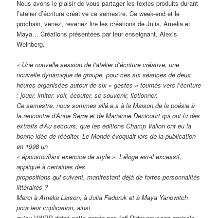
Nous avons le plaisir de vous partager les textes produits durant
l’atelier d’écriture créative ce semestre. Ce week-end et le
prochain, venez, revenez lire les créations de Julia, Amelia et
Maya… Créations présentées par leur enseignant, Alexis
Weinberg.
«
Une nouvelle session de l’atelier d’écriture créative, une
nouvelle dynamique de groupe, pour ces six séances de deux
heures organisées autour de six « gestes » tournés vers l’écriture
: jouer, imiter, voir, écouter, se souvenir, fictionner.
Ce semestre, nous sommes allé.e.s à la Maison de la poésie à
la rencontre d’Anne Serre et de Marianne Denicourt qui ont lu des
extraits d’Au secours, que les éditions Champ Vallon ont eu la
bonne idée de rééditer. Le Monde évoquait lors de la publication
en 1998 un
« époustouflant exercice de style ». L’éloge est-il excessif,
appliqué à certaines des
propositions qui suivent, manifestant déjà de fortes personnalités
littéraires ?
Merci à Amelia Larson, à Julia Fedoruk et à Maya Yanowitch
pour leur implication, ainsi
qu’au VWPP dirigé cette année par Jeff Rider pour son amicale