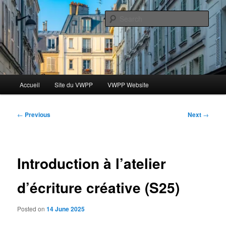
Skip
Le blog des étudiants du Vassar-Wesleyan Programme à Paris
to
Sear
primary
content
Blog VWPP
Main
Accueil
Site du VWPP
VWPP Website
menu
Post
←
Previous
Next
→
navigation
Introduction à l’atelier
d’écriture créative (S25)
Posted on
14 June 2025