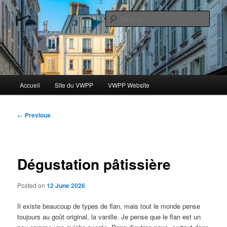
Skip
Le blog des étudiants du Vassar-Wesleyan Programme à Paris
to
Sear
primary
content
Blog VWPP
Main
Accueil
Site du VWPP
VWPP Website
menu
Post
←
Previous
navigation
Dégustation pâtissière
Posted on
12 June 2026
Il existe beaucoup de types de flan, mais tout le monde pense
toujours au goût original, la vanille. Je pense que le flan est un