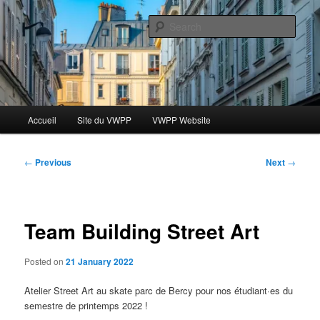
Skip
Le blog des étudiants du Vassar-Wesleyan Programme à Paris
to
Sear
primary
content
Blog VWPP
Main
Accueil
Site du VWPP
VWPP Website
menu
Post
←
Previous
Next
→
navigation
Team Building Street Art
Posted on
21 January 2022
Atelier Street Art au skate parc de Bercy pour nos étudiant·es du
semestre de printemps 2022 !