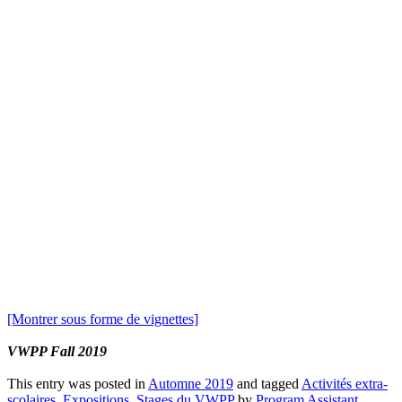
[Montrer sous forme de vignettes]
VWPP Fall 2019
This entry was posted in
Automne 2019
and tagged
Activités extra-
scolaires
,
Expositions
,
Stages du VWPP
by
Program Assistant
.