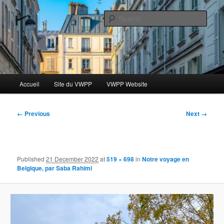
Skip
Le blog des étudiants du Vassar-Wesleyan Programme à Paris
to
Sear
primary
content
Blog VWPP
Main
Accueil
Site du VWPP
VWPP Website
menu
Image
← Previous
Next →
navigation
Published
21 December 2022
at
519 × 698
in
Notre voyage en
Belgique, par Saba Rahimi