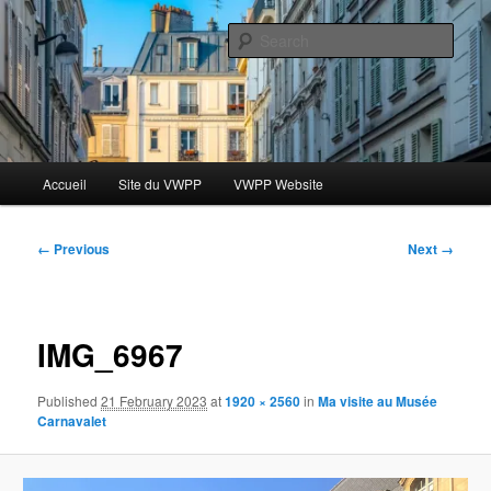
Skip
Le blog des étudiants du Vassar-Wesleyan Programme à Paris
to
Sear
primary
content
Blog VWPP
Main
Accueil
Site du VWPP
VWPP Website
menu
Image
← Previous
Next →
navigation
IMG_6967
Published
21 February 2023
at
1920 × 2560
in
Ma visite au Musée
Carnavalet