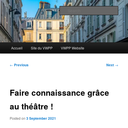
Skip
Le blog des étudiants du Vassar-Wesleyan Programme à Paris
to
Sear
primary
content
Blog VWPP
Main
Accueil
Site du VWPP
VWPP Website
menu
Post
←
Previous
Next
→
navigation
Faire connaissance grâce
au théâtre !
Posted on
3 September 2021