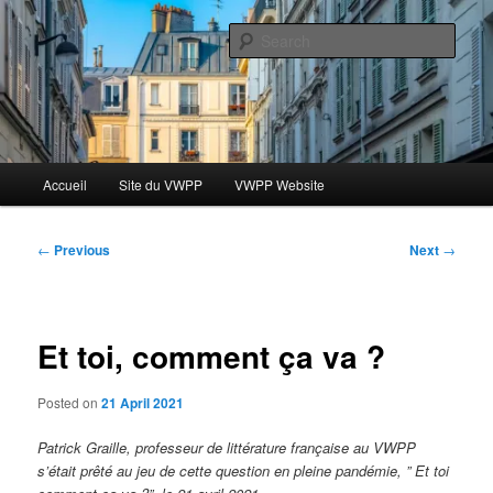
Skip
Le blog des étudiants du Vassar-Wesleyan Programme à Paris
to
Sear
primary
content
Blog VWPP
Main
Accueil
Site du VWPP
VWPP Website
menu
Post
←
Previous
Next
→
navigation
Et toi, comment ça va ?
Posted on
21 April 2021
Patrick Graille, professeur de littérature française au VWPP
s’était prêté au jeu de cette question en pleine pandémie, ” Et toi