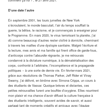
comment ça va ?”, le 21 avril 2021.
D’une date l’autre
En septembre 2001, les tours jumelles de New York
s’écroulaient, le monde basculait, l’air du temps soufflait la
guerre, la bêtise, le racisme, et je commençais à enseigner pour
le Programme. En mars 2020, le virus terrorisant la planète, j’ai
dû comme beaucoup d’autres rester cloîtré à domicile, cheminant
à travers les mailles d’une dystopie sanitaire. Malgré l’écriture et
la lecture, mes amis et ma famille qui firent office de garde-fous,
d’anticorps contre l’
absurdie
régnante, je me retrouvais
condamné à la dictature numérique, à la dématérialisation des
corps, confronté à l’arbitraire, l’incompétence et la propagande
politiques − à une sorte de demie vie. En février-mars 2021,
grâce aux résolutions de Thomas Parker, Jeff Rider et Vinay
Swamy, j’ai délivré, en binôme avec Simona Crippa, un cours à
des étudiants de Vassar. Quoique brèves et distantes, ces
petites retrouvailles furent une bouffée d’oxygène. Elles nourrirent
mon plaisir et ma chance d’avoir diffusé la culture française à
des étudiants intelligents, souvent avides de savoir, et aussi
partagé tant de moments créatifs et amicaux avec l’équipe