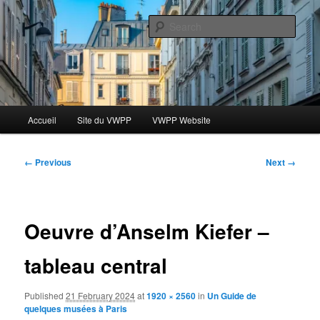
Skip
Le blog des étudiants du Vassar-Wesleyan Programme à Paris
to
Sear
primary
content
Blog VWPP
Main
Accueil
Site du VWPP
VWPP Website
menu
Image
← Previous
Next →
navigation
Oeuvre d’Anselm Kiefer –
tableau central
Published
21 February 2024
at
1920 × 2560
in
Un Guide de
quelques musées à Paris