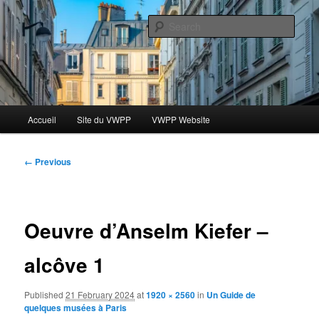
Skip
Le blog des étudiants du Vassar-Wesleyan Programme à Paris
to
Sear
primary
content
Blog VWPP
Main
Accueil
Site du VWPP
VWPP Website
menu
Image
← Previous
navigation
Oeuvre d’Anselm Kiefer –
alcôve 1
Published
21 February 2024
at
1920 × 2560
in
Un Guide de
quelques musées à Paris