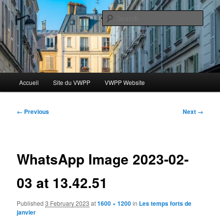
Skip
Le blog des étudiants du Vassar-Wesleyan Programme à Paris
to
Sear
primary
content
Blog VWPP
Main
Accueil
Site du VWPP
VWPP Website
menu
Image
← Previous
Next →
navigation
WhatsApp Image 2023-02-
03 at 13.42.51
Published
3 February 2023
at
1600 × 1200
in
Les temps forts de
janvier