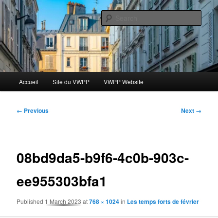
Skip
Le blog des étudiants du Vassar-Wesleyan Programme à Paris
to
Sear
primary
content
Blog VWPP
Main
Accueil
Site du VWPP
VWPP Website
menu
Image
← Previous
Next →
navigation
08bd9da5-b9f6-4c0b-903c-
ee955303bfa1
Published
1 March 2023
at
768 × 1024
in
Les temps forts de février